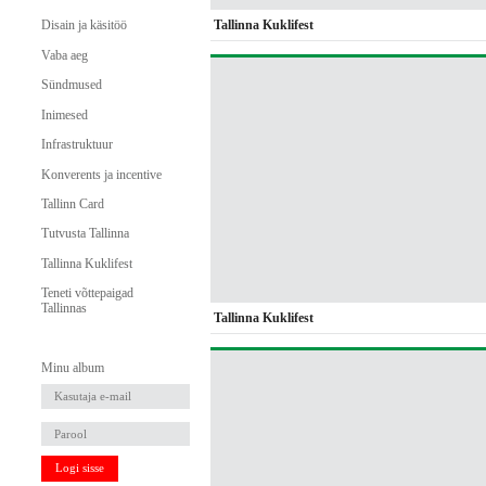
Tallinna Kuklifest
Disain ja käsitöö
Vaba aeg
Sündmused
Inimesed
Infrastruktuur
Konverents ja incentive
Tallinn Card
Tutvusta Tallinna
Tallinna Kuklifest
Teneti võttepaigad
Tallinnas
Tallinna Kuklifest
Minu album
Logi sisse