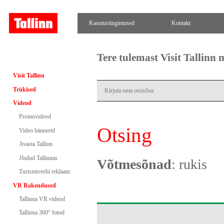
Kasutustingimused
Kontakt
Tere tulemast Visit Tallinn
Visit Tallinn
Trükised
Videod
Promovideod
Otsing
Video bännerid
Avasta Tallinn
Jõulud Tallinnas
Võtmesõnad
: rukis
Turismiveebi reklaam
VR Rakendused
Tallinna VR videod
Tallinna 360° fotod