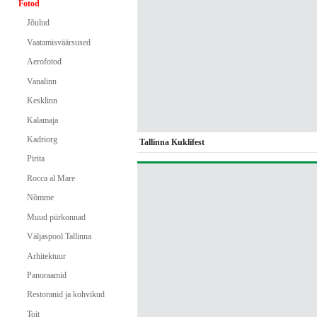
Fotod
Jõulud
Vaatamisväärsused
Aerofotod
Vanalinn
Kesklinn
Kalamaja
Kadriorg
Tallinna Kuklifest
Pirita
Rocca al Mare
Nõmme
Muud piirkonnad
Väljaspool Tallinna
Arhitektuur
Panoraamid
Restoranid ja kohvikud
Toit