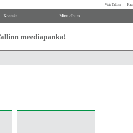
Visit Tallinn
Kaa
Kontakt
Minu album
 Tallinn meediapanka!