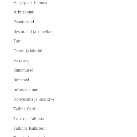
Väljaspool Tallinna
Arhitektuur
Panoraamid
Restoranid ja kohvikud
Toit
Disain ja käsitöö
Vaba aeg
Sündmused
Inimesed
Infrastruktuur
Konverents ja incentive
Tallinn Card
Tutvusta Tallinna
Tallinna Kuklifest