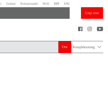
rt
Uudised
Professionaalile
06:02
EST
ENG
Logi sisse
Otsi
Kompleksotsing