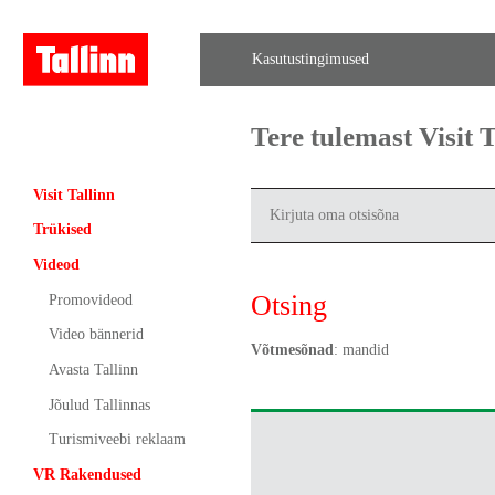
Kasutustingimused
Tere tulemast Visit
Visit Tallinn
Trükised
Videod
Otsing
Promovideod
Video bännerid
Võtmesõnad
: mandid
Avasta Tallinn
Jõulud Tallinnas
Turismiveebi reklaam
VR Rakendused