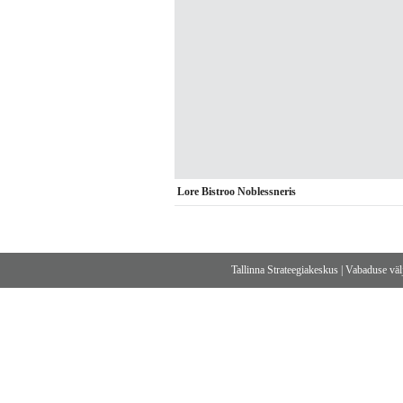
Lore Bistroo Noblessneris
Tallinna Strateegiakeskus
|
Vabaduse välj