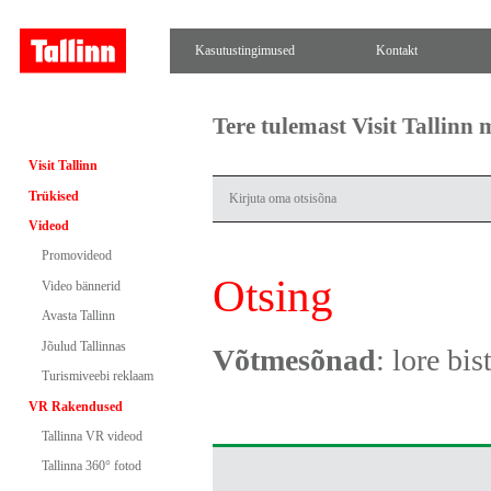
Kasutustingimused
Kontakt
Tere tulemast Visit Tallinn
Visit Tallinn
Trükised
Videod
Promovideod
Otsing
Video bännerid
Avasta Tallinn
Jõulud Tallinnas
Võtmesõnad
: lore bis
Turismiveebi reklaam
VR Rakendused
Tallinna VR videod
Tallinna 360° fotod