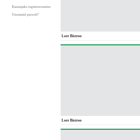
Kasutajaks registreerumine
Unustasid parooli?
Lore Bistroo
Lore Bistroo