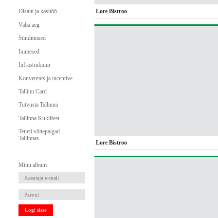
Lore Bistroo
Disain ja käsitöö
Vaba aeg
Sündmused
Inimesed
Infrastruktuur
Konverents ja incentive
Tallinn Card
Tutvusta Tallinna
Tallinna Kuklifest
Teneti võttepaigad
Tallinnas
Lore Bistroo
Minu album
Logi sisse