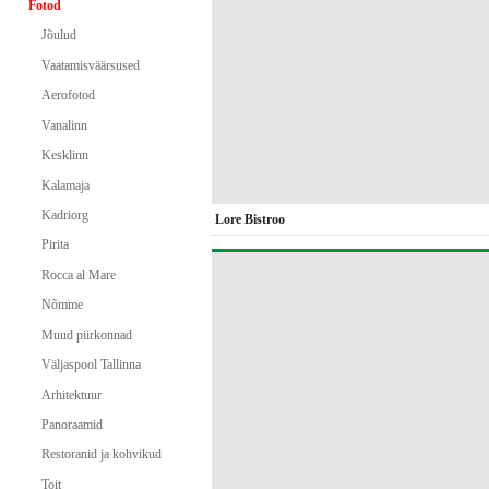
Fotod
Jõulud
Vaatamisväärsused
Aerofotod
Vanalinn
Kesklinn
Kalamaja
Kadriorg
Lore Bistroo
Pirita
Rocca al Mare
Nõmme
Muud piirkonnad
Väljaspool Tallinna
Arhitektuur
Panoraamid
Restoranid ja kohvikud
Toit