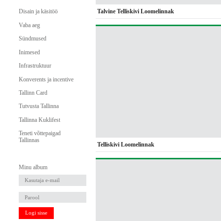
Talvine Telliskivi Loomelinnak
Disain ja käsitöö
Vaba aeg
Sündmused
Inimesed
Infrastruktuur
Konverents ja incentive
Tallinn Card
Tutvusta Tallinna
Tallinna Kuklifest
Teneti võttepaigad
Tallinnas
Telliskivi Loomelinnak
Minu album
Logi sisse