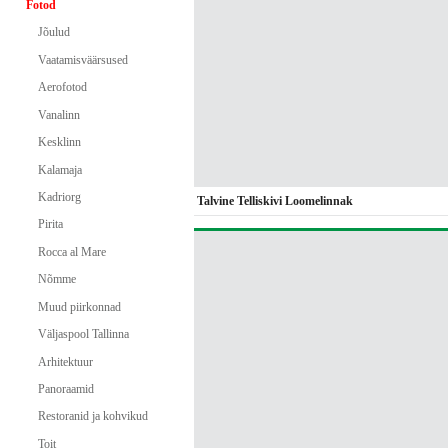
Fotod
Jõulud
Vaatamisväärsused
Aerofotod
Vanalinn
Kesklinn
Kalamaja
Kadriorg
Talvine Telliskivi Loomelinnak
Pirita
Rocca al Mare
Nõmme
Muud piirkonnad
Väljaspool Tallinna
Arhitektuur
Panoraamid
Restoranid ja kohvikud
Toit