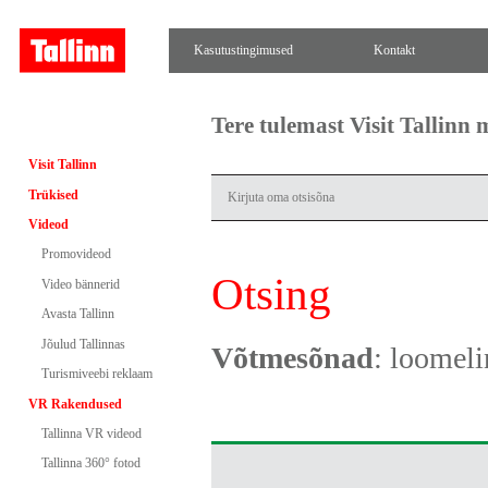
Kasutustingimused
Kontakt
Tere tulemast Visit Tallinn
Visit Tallinn
Trükised
Videod
Promovideod
Otsing
Video bännerid
Avasta Tallinn
Jõulud Tallinnas
Võtmesõnad
: loomel
Turismiveebi reklaam
VR Rakendused
Tallinna VR videod
Tallinna 360° fotod