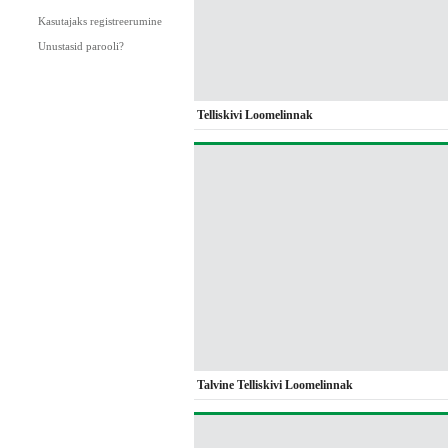
Kasutajaks registreerumine
Unustasid parooli?
Telliskivi Loomelinnak
Talvine Telliskivi Loomelinnak