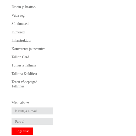
Disain ja käsitöö
Vaba aeg
Sündmused
Inimesed
Infrastruktuur
Konverents ja incentive
Tallinn Card
Tutvusta Tallinna
Tallinna Kuklifest
Teneti võttepaigad
Tallinnas
Minu album
Logi sisse