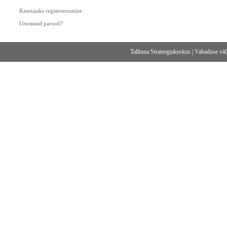
Kasutajaks registreerumine
Unustasid parooli?
Tallinna Strateegiakeskus
|
Vabaduse välj