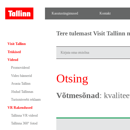
Kasutustingimused
Kontakt
Tere tulemast Visit Tallinn
Visit Tallinn
Trükised
Videod
Promovideod
Otsing
Video bännerid
Avasta Tallinn
Jõulud Tallinnas
Võtmesõnad
: kvalite
Turismiveebi reklaam
VR Rakendused
Tallinna VR videod
Tallinna 360° fotod