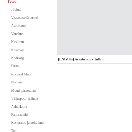
Fotod
Jõulud
Vaatamisväärsused
Aerofotod
Vanalinn
Kesklinn
Kalamaja
Kadriorg
(ENG/30s) Avasta õdus Tallinn
Pirita
Rocca al Mare
Nõmme
Muud piirkonnad
Väljaspool Tallinna
Arhitektuur
Panoraamid
Restoranid ja kohvikud
Toit