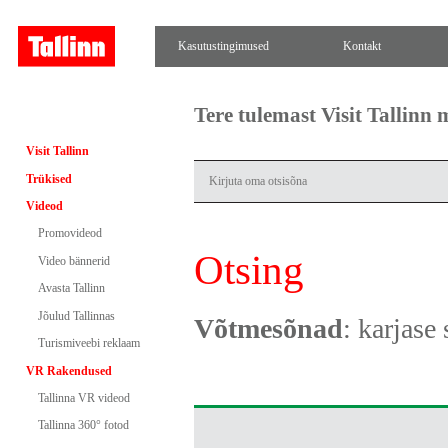
Kasutustingimused
Kontakt
Tere tulemast Visit Tallinn
Visit Tallinn
Trükised
Videod
Promovideod
Otsing
Video bännerid
Avasta Tallinn
Jõulud Tallinnas
Võtmesõnad
: karjase 
Turismiveebi reklaam
VR Rakendused
Tallinna VR videod
Tallinna 360° fotod