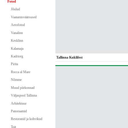
Fotod
Jõulud
Vaatamisväärsused
Aerofotod
Vanalinn
Kesklinn
Kalamaja
Kadriorg
Tallinna Kuklifest
Pirita
Rocca al Mare
Nõmme
Muud piirkonnad
Väljaspool Tallinna
Arhitektuur
Panoraamid
Restoranid ja kohvikud
Toit