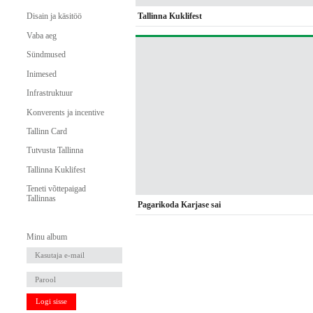
Tallinna Kuklifest
Disain ja käsitöö
Vaba aeg
Sündmused
Inimesed
Infrastruktuur
Konverents ja incentive
Tallinn Card
Tutvusta Tallinna
Tallinna Kuklifest
Teneti võttepaigad
Tallinnas
Pagarikoda Karjase sai
Minu album
Logi sisse