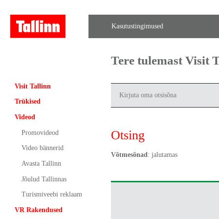
Kasutustingimused
Tere tulemast Visit
Visit Tallinn
Trükised
Videod
Otsing
Promovideod
Video bännerid
Võtmesõnad
: jalutamas
Avasta Tallinn
Jõulud Tallinnas
Turismiveebi reklaam
VR Rakendused