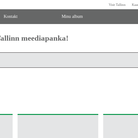
Visit Tallinn
Kaa
Kontakt
Minu album
 Tallinn meediapanka!