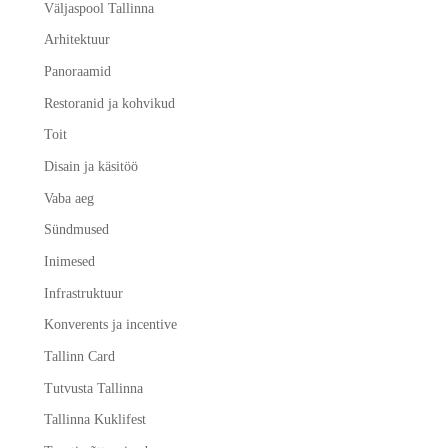
Väljaspool Tallinna
Arhitektuur
Panoraamid
Restoranid ja kohvikud
Toit
Disain ja käsitöö
Vaba aeg
Sündmused
Inimesed
Infrastruktuur
Konverents ja incentive
Tallinn Card
Tutvusta Tallinna
Tallinna Kuklifest