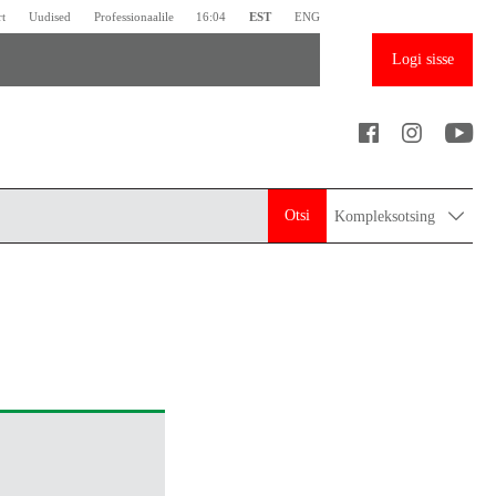
rt
Uudised
Professionaalile
16:04
EST
ENG
Logi sisse
Otsi
Kompleksotsing