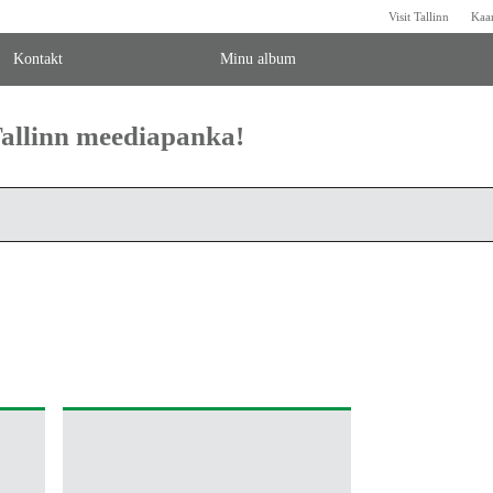
Visit Tallinn
Kaa
Kontakt
Minu album
 Tallinn meediapanka!