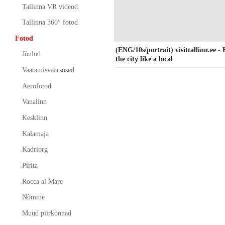
Tallinna VR videod
Tallinna 360° fotod
Fotod
(ENG/10s/portrait) visittallinn.ee 
Jõulud
the city like a local
Vaatamisväärsused
Aerofotod
Vanalinn
Kesklinn
Kalamaja
Kadriorg
Pirita
Rocca al Mare
Nõmme
Muud piirkonnad