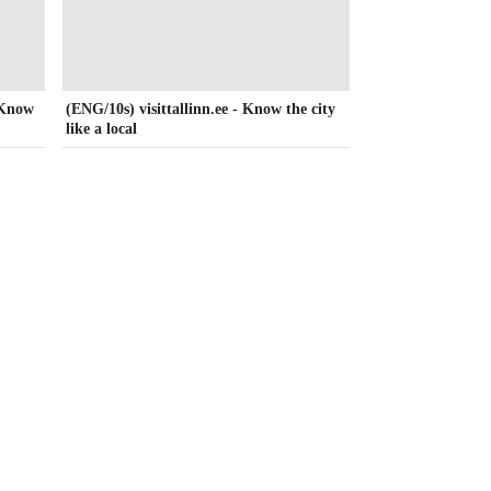
- Know
(ENG/10s) visittallinn.ee - Know the city
like a local