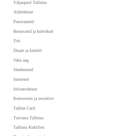
Väljaspool Tallinna
Arhitektuur
Panoraamid
Restoranid ja kohvikud
Toit
Disain ja käsitöö
Vaba aeg
Sündmused
Inimesed
Infrastruktuur
Konverents ja incentive
Tallinn Card
Tutvusta Tallinna
Tallinna Kuklifest