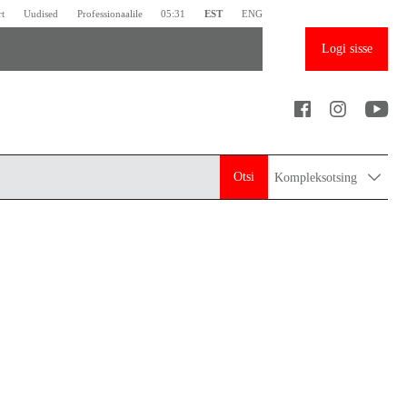
rt
Uudised
Professionaalile
05:31
EST
ENG
Logi sisse
Otsi
Kompleksotsing