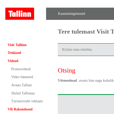
Kasutustingimused
Tere tulemast Visit
Visit Tallinn
Trükised
Videod
Otsing
Promovideod
Video bännerid
Võtmesõnad
: avasta linn nagu kohalik
Avasta Tallinn
Jõulud Tallinnas
Turismiveebi reklaam
VR Rakendused