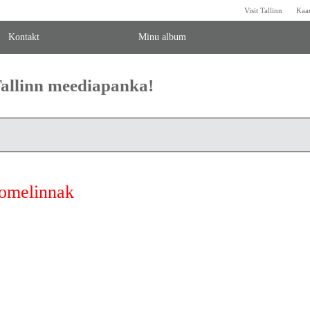
Visit Tallinn
Kaa
Kontakt
Minu album
 Tallinn meediapanka!
oomelinnak