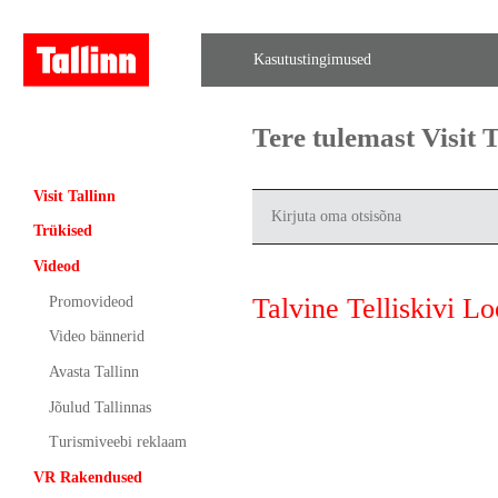
Kasutustingimused
Tere tulemast Visit
Visit Tallinn
Trükised
Videod
Talvine Telliskivi L
Promovideod
Video bännerid
Avasta Tallinn
Jõulud Tallinnas
Turismiveebi reklaam
VR Rakendused