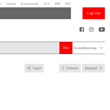
rt
Uudised
Professionaalile
20:32
EST
ENG
Logi sisse
Otsi
Kompleksotsing
Tagasi
Eelmine
Järgmine