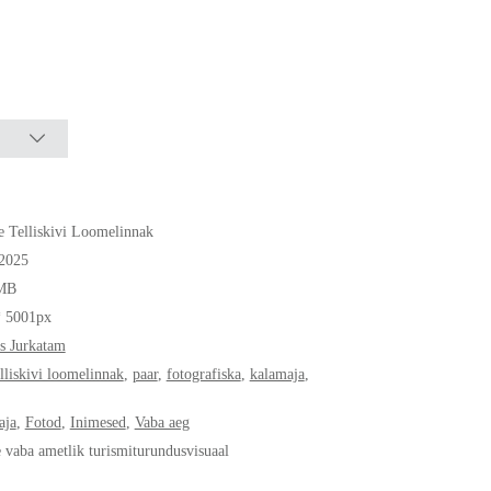
e Telliskivi Loomelinnak
.2025
MB
* 5001px
s Jurkatam
elliskivi loomelinnak
,
paar
,
fotografiska
,
kalamaja
,
aja
,
Fotod
,
Inimesed
,
Vaba aeg
e vaba ametlik turismiturundusvisuaal