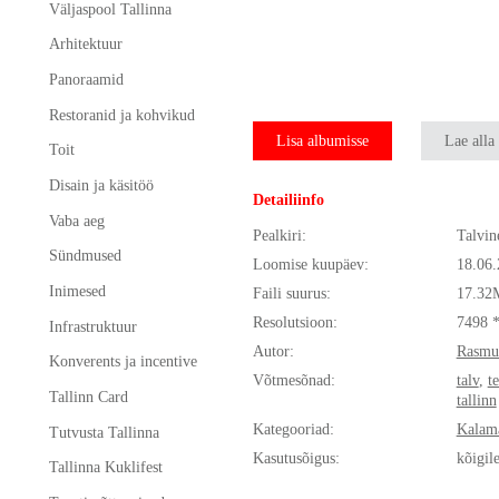
Väljaspool Tallinna
Arhitektuur
Panoraamid
Restoranid ja kohvikud
Lisa albumisse
Lae alla
Toit
Disain ja käsitöö
Detailiinfo
Vaba aeg
Pealkiri:
Talvin
Sündmused
Loomise kuupäev:
18.06
Inimesed
Faili suurus:
17.32
Resolutsioon:
7498 
Infrastruktuur
Autor:
Rasmu
Konverents ja incentive
Võtmesõnad:
talv
,
t
Tallinn Card
tallinn
Kategooriad:
Kalam
Tutvusta Tallinna
Kasutusõigus:
kõigil
Tallinna Kuklifest