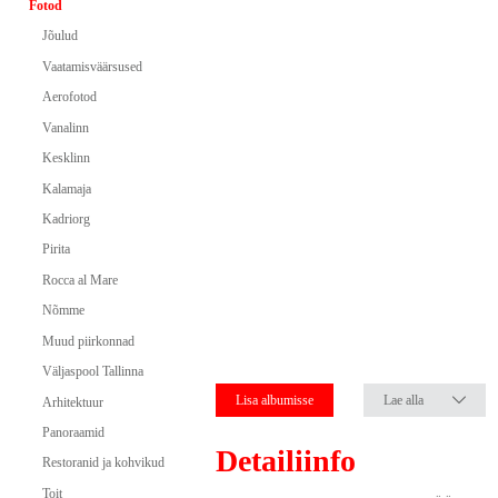
Fotod
Jõulud
Vaatamisväärsused
Aerofotod
Vanalinn
Kesklinn
Kalamaja
Kadriorg
Pirita
Rocca al Mare
Nõmme
Muud piirkonnad
Väljaspool Tallinna
Lisa albumisse
Lae alla
Arhitektuur
Panoraamid
Detailiinfo
Restoranid ja kohvikud
Toit