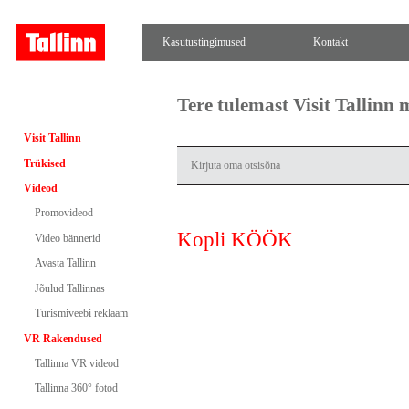
Kasutustingimused
Kontakt
Tere tulemast Visit Tallinn
Visit Tallinn
Trükised
Videod
Promovideod
Kopli KÖÖK
Video bännerid
Avasta Tallinn
Jõulud Tallinnas
Turismiveebi reklaam
VR Rakendused
Tallinna VR videod
Tallinna 360° fotod