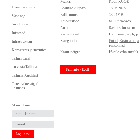
Pealkiri:
Kopli KÖÖK
Disain ja käsitöö
Loomise kuupäev:
18.06.2025
Faili suurus:
33.94MB
Vaba aeg
Resolutsioon:
8192 * 5464px
Sündmused
Autor:
Rasmus Jurkatam
Inimesed
Võtmesõnad:
kopli köök
,
kopli
,
põ
Kategooriad:
Fotod
,
Restoranid j
Infrastruktuur
piirkonnad
Konverents ja incentive
Kasutusõigus:
kõigile vaba ametlik
Tallinn Card
Tutvusta Tallinna
Faili info / EXIF
Tallinna Kuklifest
Teneti võttepaigad
Tallinnas
Minu album
Logi sisse