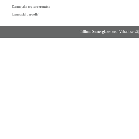
Kasutajaks registreerumine
Unustasid parooli?
Tallinna Strateegiakeskus
|
Vabaduse välj