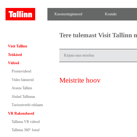
Kasutustingimused
Kontakt
Tere tulemast Visit Tallinn
Visit Tallinn
Trükised
Videod
Promovideod
Meistrite hoov
Video bännerid
Avasta Tallinn
Jõulud Tallinnas
Turismiveebi reklaam
VR Rakendused
Tallinna VR videod
Tallinna 360° fotod