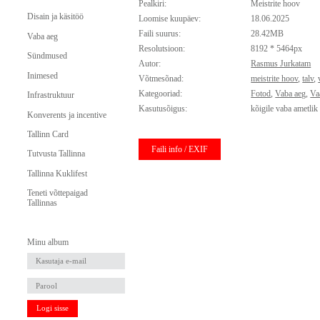
Pealkiri:
Meistrite hoov
Disain ja käsitöö
Loomise kuupäev:
18.06.2025
Faili suurus:
28.42MB
Vaba aeg
Resolutsioon:
8192 * 5464px
Sündmused
Autor:
Rasmus Jurkatam
Inimesed
Võtmesõnad:
meistrite hoov
,
talv
,
Kategooriad:
Fotod
,
Vaba aeg
,
Va
Infrastruktuur
Kasutusõigus:
kõigile vaba ametlik
Konverents ja incentive
Tallinn Card
Faili info / EXIF
Tutvusta Tallinna
Tallinna Kuklifest
Teneti võttepaigad
Tallinnas
Minu album
Logi sisse