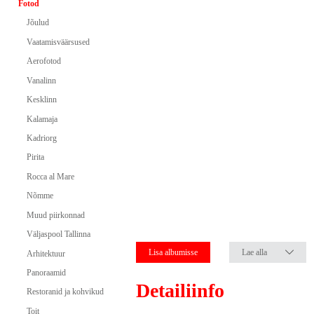
Fotod
Jõulud
Vaatamisväärsused
Aerofotod
Vanalinn
Kesklinn
Kalamaja
Kadriorg
Pirita
Rocca al Mare
Nõmme
Muud piirkonnad
Väljaspool Tallinna
Lisa albumisse
Lae alla
Arhitektuur
Panoraamid
Detailiinfo
Restoranid ja kohvikud
Toit