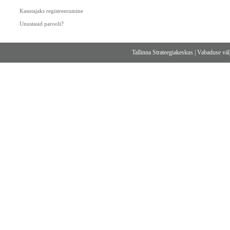
Kasutajaks registreerumine
Unustasid parooli?
Tallinna Strateegiakeskus
|
Vabaduse välj