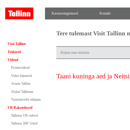
Kasutustingimused
Kontakt
Tere tulemast Visit Tallinn
Visit Tallinn
Trükised
Videod
Promovideod
Taani kuninga aed ja Neitsi
Video bännerid
Avasta Tallinn
Jõulud Tallinnas
Turismiveebi reklaam
VR Rakendused
Tallinna VR videod
Tallinna 360° fotod