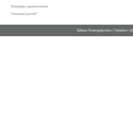
Kasutajaks registreerumine
Unustasid parooli?
Tallinna Strateegiakeskus
|
Vabaduse välj