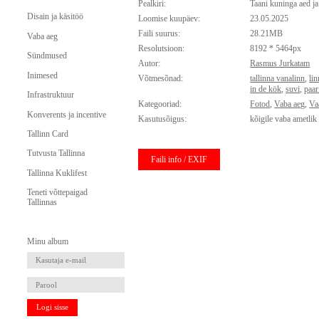
Pealkiri:
Taani kuninga aed ja
Disain ja käsitöö
Loomise kuupäev:
23.05.2025
Faili suurus:
28.21MB
Vaba aeg
Resolutsioon:
8192 * 5464px
Sündmused
Autor:
Rasmus Jurkatam
Inimesed
Võtmesõnad:
tallinna vanalinn
,
li
in de kök
,
suvi
,
paar
Infrastruktuur
Kategooriad:
Fotod
,
Vaba aeg
,
Va
Konverents ja incentive
Kasutusõigus:
kõigile vaba ametlik
Tallinn Card
Tutvusta Tallinna
Faili info / EXIF
Tallinna Kuklifest
Teneti võttepaigad
Tallinnas
Minu album
Logi sisse