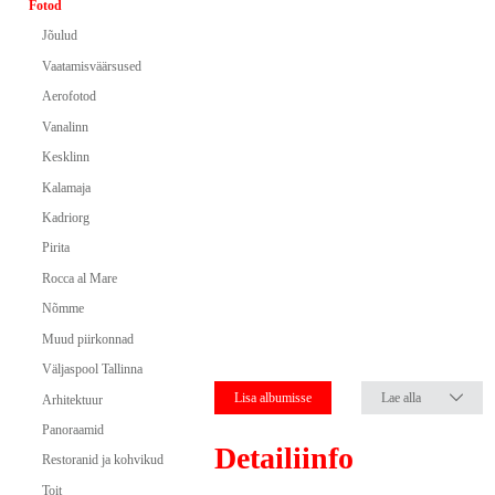
Fotod
Jõulud
Vaatamisväärsused
Aerofotod
Vanalinn
Kesklinn
Kalamaja
Kadriorg
Pirita
Rocca al Mare
Nõmme
Muud piirkonnad
Väljaspool Tallinna
Lisa albumisse
Lae alla
Arhitektuur
Panoraamid
Detailiinfo
Restoranid ja kohvikud
Toit