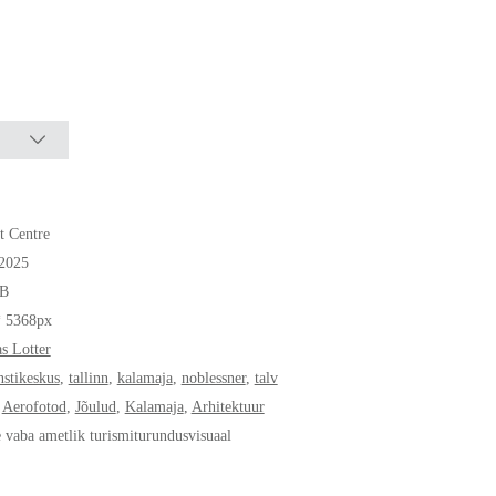
t Centre
.2025
B
* 5368px
s Lotter
nstikeskus
,
tallinn
,
kalamaja
,
noblessner
,
talv
,
Aerofotod
,
Jõulud
,
Kalamaja
,
Arhitektuur
e vaba ametlik turismiturundusvisuaal