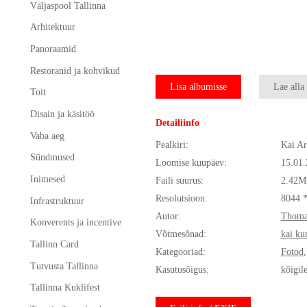
Väljaspool Tallinna
Arhitektuur
Panoraamid
Restoranid ja kohvikud
Lisa albumisse
Lae alla
Toit
Disain ja käsitöö
Detailiinfo
Vaba aeg
Pealkiri:
Kai Ar
Sündmused
Loomise kuupäev:
15.01
Inimesed
Faili suurus:
2.42M
Resolutsioon:
8044 
Infrastruktuur
Autor:
Thoma
Konverents ja incentive
Võtmesõnad:
kai ku
Tallinn Card
Kategooriad:
Fotod
Tutvusta Tallinna
Kasutusõigus:
kõigil
Tallinna Kuklifest