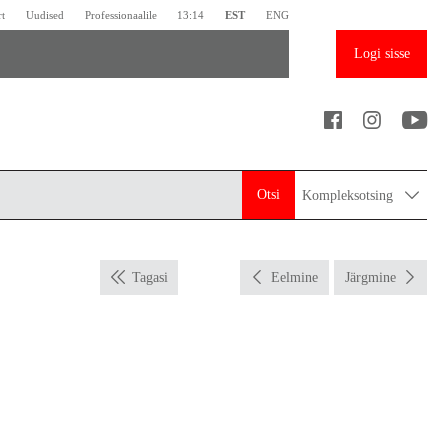
rt
Uudised
Professionaalile
13:14
EST
ENG
Logi sisse
Otsi
Kompleksotsing
Tagasi
Eelmine
Järgmine