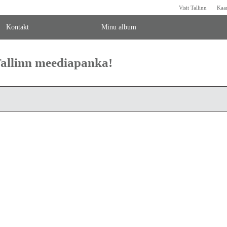
Visit Tallinn
Kaa
Kontakt
Minu album
 Tallinn meediapanka!