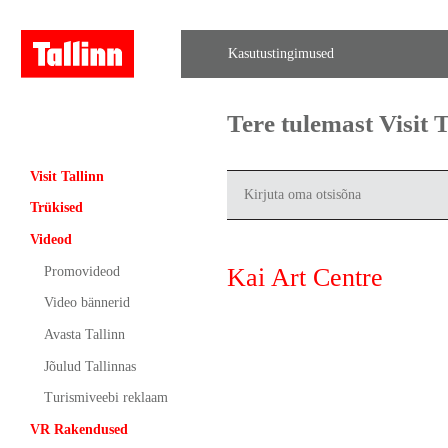
Kasutustingimused
Tere tulemast Visit
Visit Tallinn
Trükised
Videod
Kai Art Centre
Promovideod
Video bännerid
Avasta Tallinn
Jõulud Tallinnas
Turismiveebi reklaam
VR Rakendused