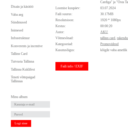
Cardiga" ja "Osta Tal
Disain ja käsitöö
Loomise kuupäev:
03.07.2024
Faili suurus:
30.17MB
Vaba aeg
Resolutsioon:
1920 * 1080px
Sündmused
Kestus:
00:00:20
Inimesed
Autor:
AKU
Infrastruktuur
Võtmesõnad:
tallinn card
,
rakendu
Kategooriad:
Promovideod
Konverents ja incentive
Kasutusõigus:
kõigile vaba ametlik
Tallinn Card
Tutvusta Tallinna
Faili info / EXIF
Tallinna Kuklifest
Teneti võttepaigad
Tallinnas
Minu album
Logi sisse