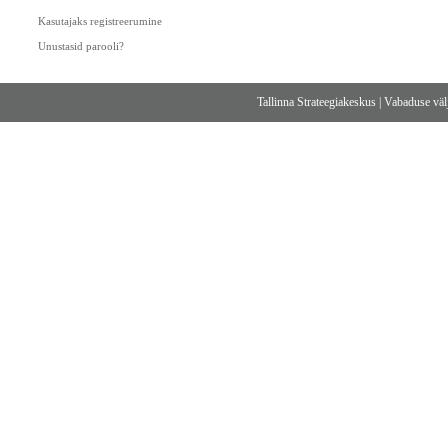
Kasutajaks registreerumine
Unustasid parooli?
Tallinna Strateegiakeskus
|
Vabaduse välj