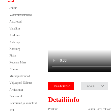
Fotod
Jõulud
Vaatamisväärsused
Aerofotod
Vanalinn
Kesklinn
Kalamaja
Kadriorg
Pirita
Rocca al Mare
Nõmme
Muud piirkonnad
Väljaspool Tallinna
Lisa albumisse
Lae alla
Arhitektuur
Panoraamid
Detailiinfo
Restoranid ja kohvikud
Pealkiri:
Tallinn Cardi reklaa
Toit