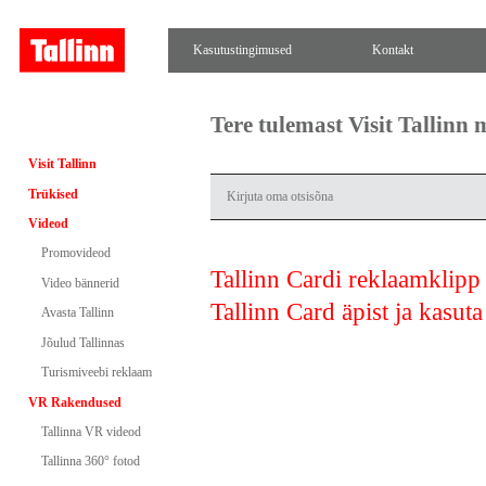
Kasutustingimused
Kontakt
Tere tulemast Visit Tallinn
Visit Tallinn
Trükised
Videod
Promovideod
Tallinn Cardi reklaamklipp
Video bännerid
Tallinn Card äpist ja kasuta
Avasta Tallinn
Jõulud Tallinnas
Turismiveebi reklaam
VR Rakendused
Tallinna VR videod
Tallinna 360° fotod