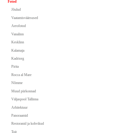
Fotod
Jõulud
Vaatamisväärsused
Aerofotod
Vanalinn
Kesklinn
Kalamaja
Kadriorg
Pirita
Rocca al Mare
Nõmme
Muud piirkonnad
Väljaspool Tallinna
Arhitektuur
Panoraamid
Restoranid ja kohvikud
Toit