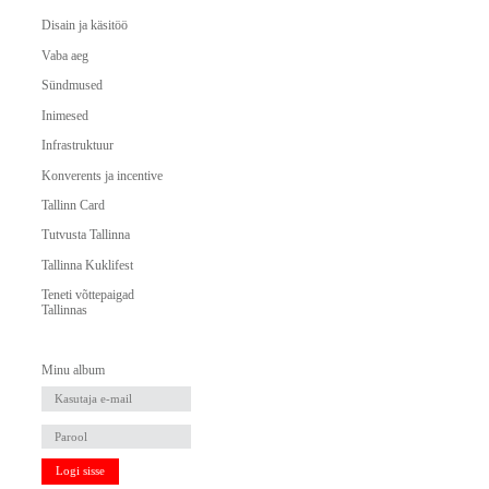
Disain ja käsitöö
Vaba aeg
Sündmused
Inimesed
Infrastruktuur
Konverents ja incentive
Tallinn Card
Tutvusta Tallinna
Tallinna Kuklifest
Teneti võttepaigad
Tallinnas
Minu album
Logi sisse