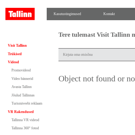
Kasutustingimused
Kontakt
Tere tulemast Visit Tallinn
Visit Tallinn
Trükised
Videod
Promovideod
Object not found or n
Video bännerid
Avasta Tallinn
Jõulud Tallinnas
Turismiveebi reklaam
VR Rakendused
Tallinna VR videod
Tallinna 360° fotod