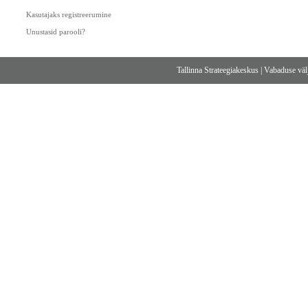
Kasutajaks registreerumine
Unustasid parooli?
Tallinna Strateegiakeskus
|
Vabaduse välj