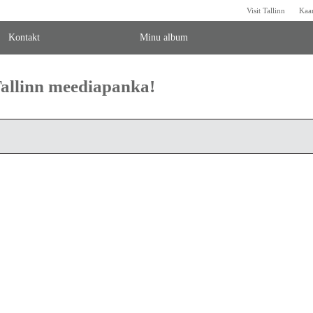
Visit Tallinn
Kaa
Kontakt
Minu album
 Tallinn meediapanka!