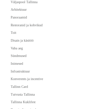
Väljaspool Tallinna
Arhitektuur
Panoraamid
Restoranid ja kohvikud
Toit
Disain ja käsitöö
Vaba aeg
Sündmused
Inimesed
Infrastruktuur
Konverents ja incentive
Tallinn Card
Tutvusta Tallinna
Tallinna Kuklifest