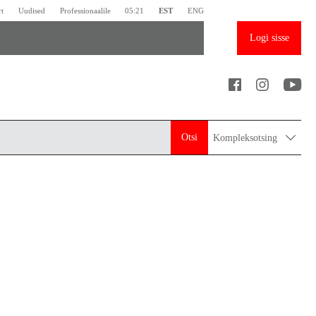
rt
Uudised
Professionaalile
05:21
EST
ENG
Logi sisse
Otsi
Kompleksotsing