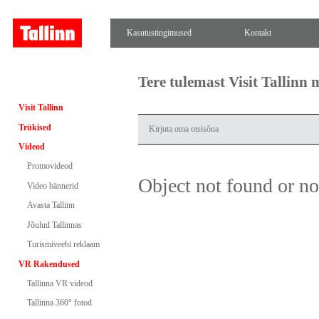
Kasutustingimused
Kontakt
Tere tulemast Visit Tallinn
Visit Tallinn
Trükised
Videod
Promovideod
Object not found or n
Video bännerid
Avasta Tallinn
Jõulud Tallinnas
Turismiveebi reklaam
VR Rakendused
Tallinna VR videod
Tallinna 360° fotod