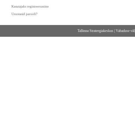
Kasutajaks registreerumine
Unustasid parooli?
Tallinna Strateegiakeskus
|
Vabaduse välj