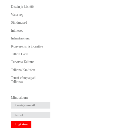
Disain ja käsitöö
Vaba aeg
Sündmused
Inimesed
Infrastruktuur
Konverents ja incentive
Tallinn Card
Tutvusta Tallinna
Tallinna Kuklifest
Teneti võttepaigad
Tallinnas
Minu album
Logi sisse