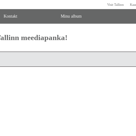
Visit Tallinn
Kaa
Kontakt
Minu album
 Tallinn meediapanka!