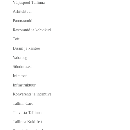
Väljaspool Tallinna
Arhitektuur
Panoraamid
Restoranid ja kohvikud
Toit
Disain ja käsitöö
Vaba aeg
Sündmused
Inimesed
Infrastruktuur
Konverents ja incentive
Tallinn Card
Tutvusta Tallinna
Tallinna Kuklifest