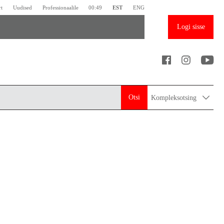
rt
Uudised
Professionaalile
00:49
EST
ENG
Logi sisse
Otsi
Kompleksotsing