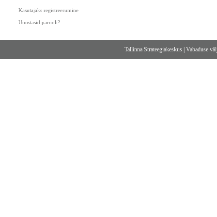
Kasutajaks registreerumine
Unustasid parooli?
Tallinna Strateegiakeskus
|
Vabaduse välj