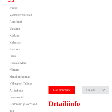
Fotod
Jõulud
Vaatamisväärsused
Aerofotod
Vanalinn
Kesklinn
Kalamaja
Kadriorg
Pirita
Rocca al Mare
Nõmme
Muud piirkonnad
Väljaspool Tallinna
Lisa albumisse
Lae alla
Arhitektuur
Panoraamid
Detailiinfo
Restoranid ja kohvikud
Toit