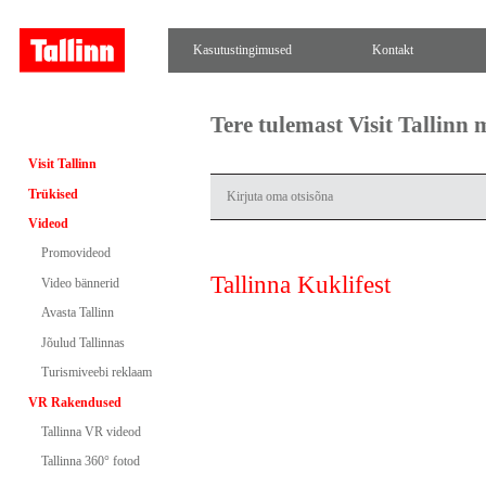
Kasutustingimused
Kontakt
Tere tulemast Visit Tallinn
Visit Tallinn
Trükised
Videod
Promovideod
Tallinna Kuklifest
Video bännerid
Avasta Tallinn
Jõulud Tallinnas
Turismiveebi reklaam
VR Rakendused
Tallinna VR videod
Tallinna 360° fotod