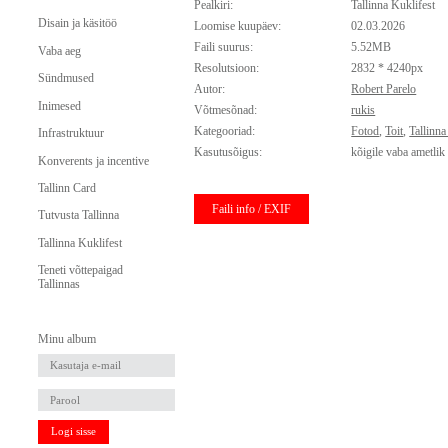
Pealkiri:
Tallinna Kuklifest
Disain ja käsitöö
Loomise kuupäev:
02.03.2026
Faili suurus:
5.52MB
Vaba aeg
Resolutsioon:
2832 * 4240px
Sündmused
Autor:
Robert Parelo
Inimesed
Võtmesõnad:
rukis
Kategooriad:
Fotod
,
Toit
,
Tallinna
Infrastruktuur
Kasutusõigus:
kõigile vaba ametlik
Konverents ja incentive
Tallinn Card
Faili info / EXIF
Tutvusta Tallinna
Tallinna Kuklifest
Teneti võttepaigad
Tallinnas
Minu album
Logi sisse