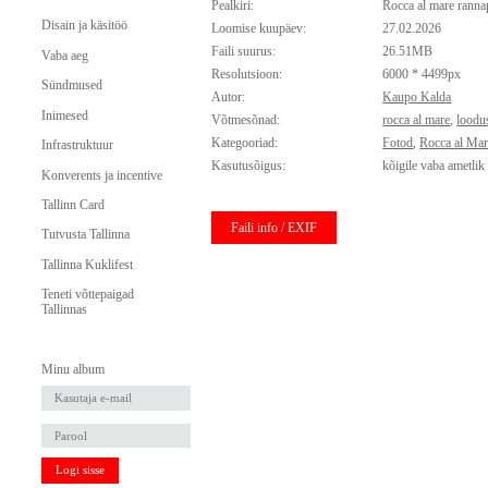
Pealkiri:
Rocca al mare rann
Disain ja käsitöö
Loomise kuupäev:
27.02.2026
Faili suurus:
26.51MB
Vaba aeg
Resolutsioon:
6000 * 4499px
Sündmused
Autor:
Kaupo Kalda
Inimesed
Võtmesõnad:
rocca al mare
,
loodu
Kategooriad:
Fotod
,
Rocca al Ma
Infrastruktuur
Kasutusõigus:
kõigile vaba ametlik
Konverents ja incentive
Tallinn Card
Faili info / EXIF
Tutvusta Tallinna
Tallinna Kuklifest
Teneti võttepaigad
Tallinnas
Minu album
Logi sisse