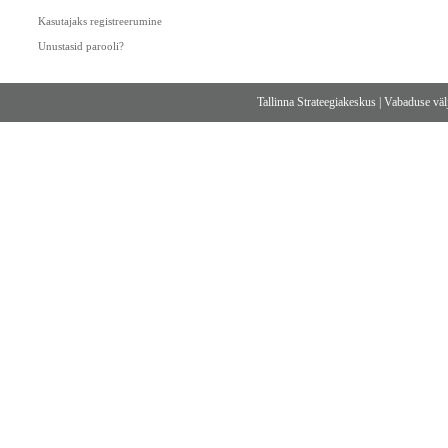
Kasutajaks registreerumine
Unustasid parooli?
Tallinna Strateegiakeskus
|
Vabaduse välj