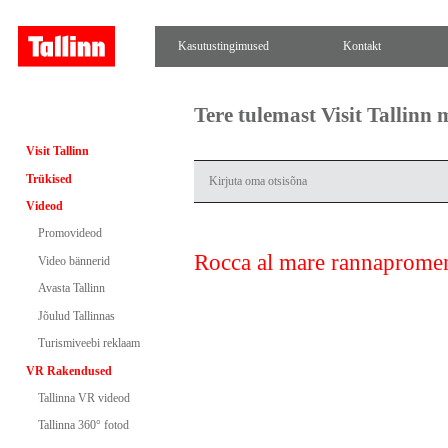
Kasutustingimused
Kontakt
Tere tulemast Visit Tallinn
Visit Tallinn
Trükised
Videod
Promovideod
Rocca al mare rannaprome
Video bännerid
Avasta Tallinn
Jõulud Tallinnas
Turismiveebi reklaam
VR Rakendused
Tallinna VR videod
Tallinna 360° fotod