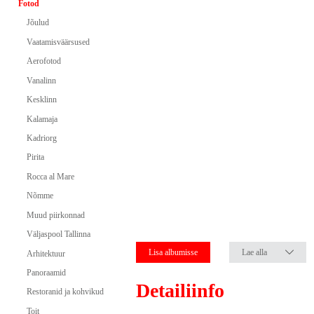
Fotod
Jõulud
Vaatamisväärsused
Aerofotod
Vanalinn
Kesklinn
Kalamaja
Kadriorg
Pirita
Rocca al Mare
Nõmme
Muud piirkonnad
Väljaspool Tallinna
Lisa albumisse
Lae alla
Arhitektuur
Panoraamid
Detailiinfo
Restoranid ja kohvikud
Toit