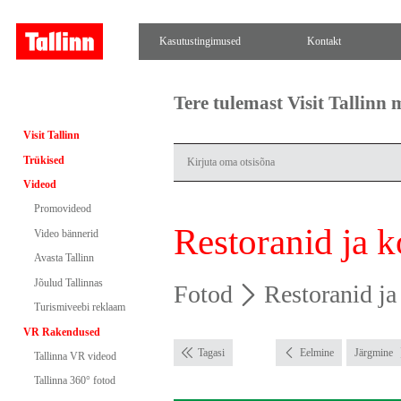
Kasutustingimused
Kontakt
Tere tulemast Visit Tallinn
Visit Tallinn
Trükised
Videod
Promovideod
Restoranid ja 
Video bännerid
Avasta Tallinn
Jõulud Tallinnas
Fotod
Restoranid j
Turismiveebi reklaam
VR Rakendused
Tagasi
Eelmine
Järgmine
Tallinna VR videod
Tallinna 360° fotod