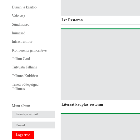
Disain ja käsitöö
Vaba aeg
Lee Restoran
Sündmused
Inimesed
Infrastruktuur
Konverents ja incentive
Tallinn Card
Tutvusta Tallinna
Tallinna Kuklifest
Teneti võttepaigad
Tallinnas
Literaat kauplus-restoran
Minu album
Logi sisse