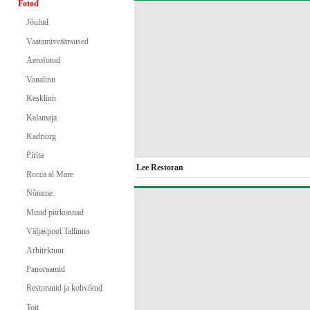
Fotod
Jõulud
Vaatamisväärsused
Aerofotod
Vanalinn
Kesklinn
Kalamaja
Kadriorg
Pirita
Lee Restoran
Rocca al Mare
Nõmme
Muud piirkonnad
Väljaspool Tallinna
Arhitektuur
Panoraamid
Restoranid ja kohvikud
Toit