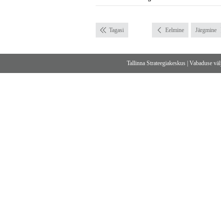
Tagasi
Eelmine
Järgmine
Tallinna Strateegiakeskus
|
Vabaduse välj