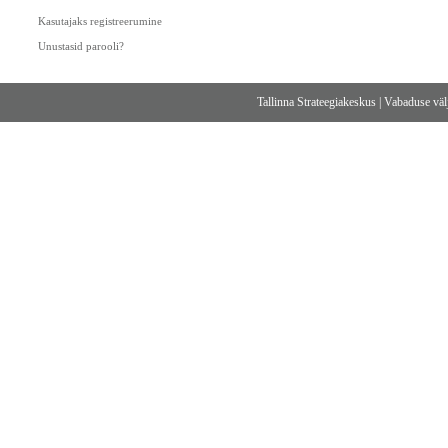
Kasutajaks registreerumine
Unustasid parooli?
Tallinna Strateegiakeskus
|
Vabaduse välj