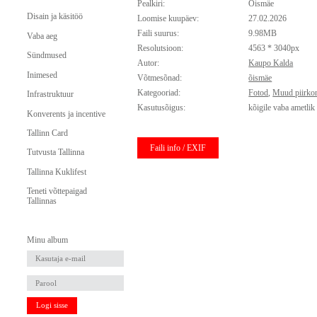
Pealkiri:
Õismäe
Disain ja käsitöö
Loomise kuupäev:
27.02.2026
Faili suurus:
9.98MB
Vaba aeg
Resolutsioon:
4563 * 3040px
Sündmused
Autor:
Kaupo Kalda
Inimesed
Võtmesõnad:
õismäe
Kategooriad:
Fotod
,
Muud piirko
Infrastruktuur
Kasutusõigus:
kõigile vaba ametlik
Konverents ja incentive
Tallinn Card
Faili info / EXIF
Tutvusta Tallinna
Tallinna Kuklifest
Teneti võttepaigad
Tallinnas
Minu album
Logi sisse