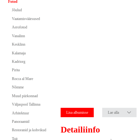
Fotod
Jõulud
Vaatamisväärsused
Aerofotod
Vanalinn
Kesklinn
Kalamaja
Kadriorg
Pirita
Rocca al Mare
Nõmme
Muud piirkonnad
Väljaspool Tallinna
Lisa albumisse
Lae alla
Arhitektuur
Panoraamid
Detailiinfo
Restoranid ja kohvikud
Toit