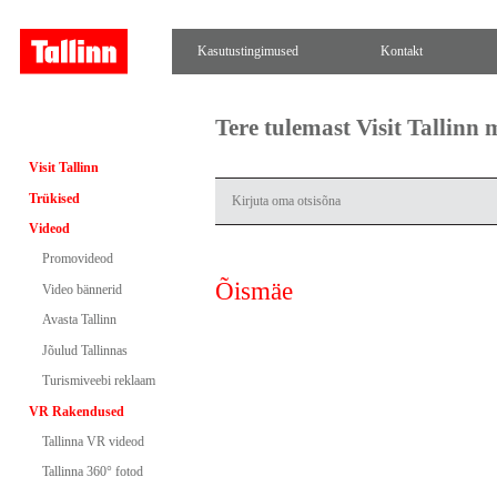
Kasutustingimused
Kontakt
Tere tulemast Visit Tallinn
Visit Tallinn
Trükised
Videod
Promovideod
Õismäe
Video bännerid
Avasta Tallinn
Jõulud Tallinnas
Turismiveebi reklaam
VR Rakendused
Tallinna VR videod
Tallinna 360° fotod