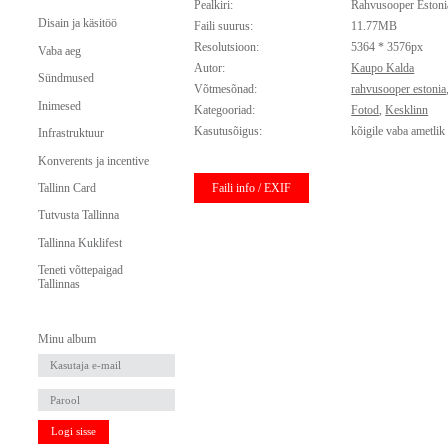
Pealkiri:
Rahvusooper Estoni
Disain ja käsitöö
Faili suurus:
11.77MB
Resolutsioon:
5364 * 3576px
Vaba aeg
Autor:
Kaupo Kalda
Sündmused
Võtmesõnad:
rahvusooper estonia
Inimesed
Kategooriad:
Fotod
,
Kesklinn
Kasutusõigus:
kõigile vaba ametlik
Infrastruktuur
Konverents ja incentive
Faili info / EXIF
Tallinn Card
Tutvusta Tallinna
Tallinna Kuklifest
Teneti võttepaigad
Tallinnas
Minu album
Logi sisse