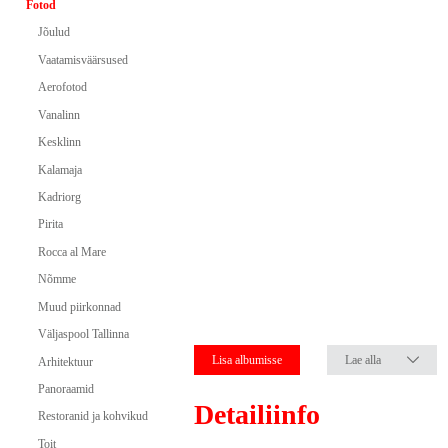
Fotod
Jõulud
Vaatamisväärsused
Aerofotod
Vanalinn
Kesklinn
Kalamaja
Kadriorg
Pirita
Rocca al Mare
Nõmme
Muud piirkonnad
Väljaspool Tallinna
Lisa albumisse
Lae alla
Arhitektuur
Panoraamid
Detailiinfo
Restoranid ja kohvikud
Toit