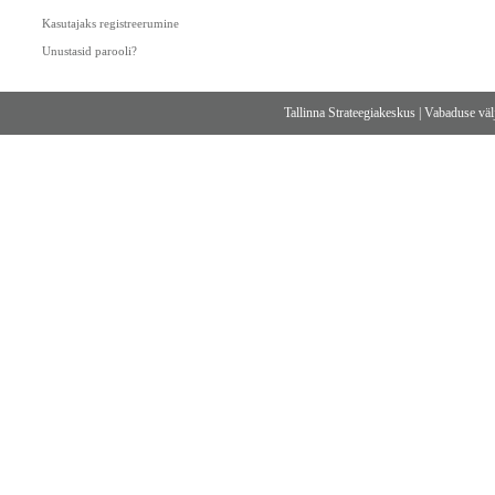
Kasutajaks registreerumine
Unustasid parooli?
Tallinna Strateegiakeskus
|
Vabaduse välj