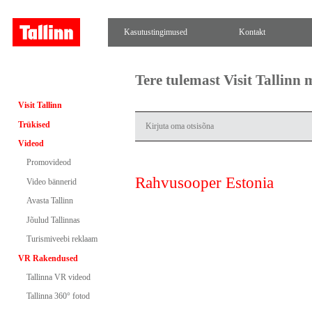
Kasutustingimused
Kontakt
Tere tulemast Visit Tallinn
Visit Tallinn
Trükised
Videod
Promovideod
Rahvusooper Estonia
Video bännerid
Avasta Tallinn
Jõulud Tallinnas
Turismiveebi reklaam
VR Rakendused
Tallinna VR videod
Tallinna 360° fotod