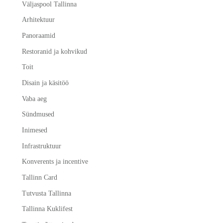
Väljaspool Tallinna
Arhitektuur
Panoraamid
Restoranid ja kohvikud
Toit
Disain ja käsitöö
Vaba aeg
Sündmused
Inimesed
Infrastruktuur
Konverents ja incentive
Tallinn Card
Tutvusta Tallinna
Tallinna Kuklifest