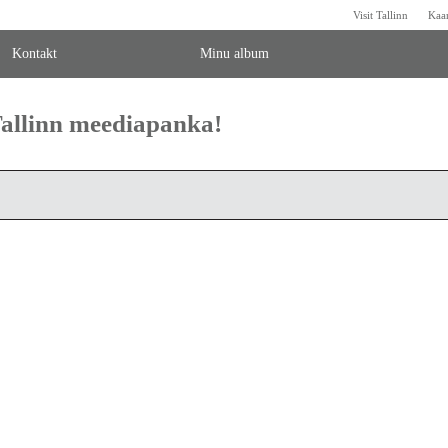
Visit Tallinn
Kaa
Kontakt
Minu album
 Tallinn meediapanka!