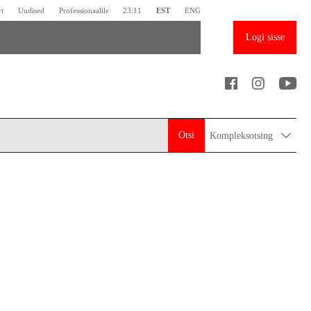
rt
Uudised
Professionaalile
23:11
EST
ENG
Logi sisse
Otsi
Kompleksotsing