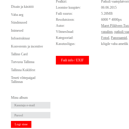
Pealkiri:
Patkuli vaateplatvo
Disain ja käsitöö
Loomise kuupäev:
06.06.2015
Faili suurus:
5.28MB
Vaba aeg
Resolutsioon:
6000 * 4000px
Sündmused
Autor:
Maret Põldveer-Tur
Inimesed
Võtmesõnad:
vanalinn
,
patkuli va
Kategooriad:
Fotod
,
Panoraamid
,
Infrastruktuur
Kasutusõigus:
kõigile vaba ametlik
Konverents ja incentive
Tallinn Card
Faili info / EXIF
Tutvusta Tallinna
Tallinna Kuklifest
Teneti võttepaigad
Tallinnas
Minu album
Logi sisse