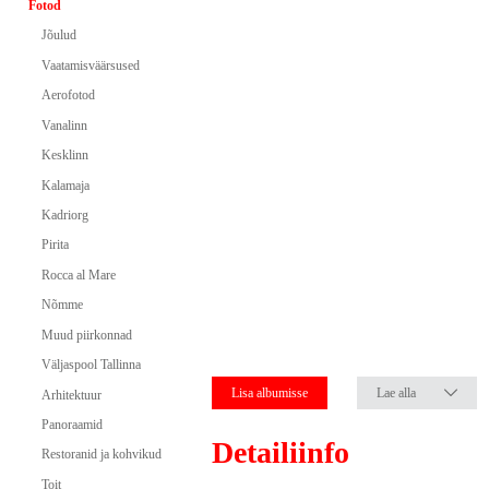
Fotod
Jõulud
Vaatamisväärsused
Aerofotod
Vanalinn
Kesklinn
Kalamaja
Kadriorg
Pirita
Rocca al Mare
Nõmme
Muud piirkonnad
Väljaspool Tallinna
Lisa albumisse
Lae alla
Arhitektuur
Panoraamid
Detailiinfo
Restoranid ja kohvikud
Toit