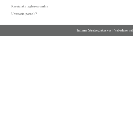
Kasutajaks registreerumine
Unustasid parooli?
Tallinna Strateegiakeskus
|
Vabaduse välj