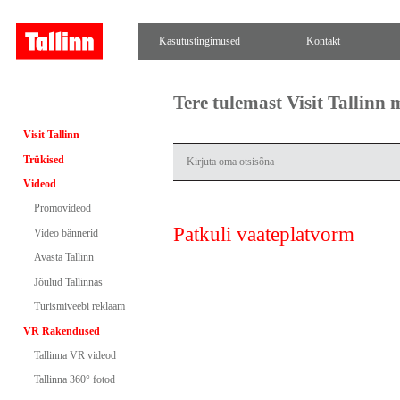
Kasutustingimused
Kontakt
Tere tulemast Visit Tallinn
Visit Tallinn
Trükised
Videod
Promovideod
Patkuli vaateplatvorm
Video bännerid
Avasta Tallinn
Jõulud Tallinnas
Turismiveebi reklaam
VR Rakendused
Tallinna VR videod
Tallinna 360° fotod