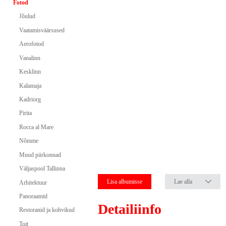
Fotod
Jõulud
Vaatamisväärsused
Aerofotod
Vanalinn
Kesklinn
Kalamaja
Kadriorg
Pirita
Rocca al Mare
Nõmme
Muud piirkonnad
Väljaspool Tallinna
Lisa albumisse
Lae alla
Arhitektuur
Panoraamid
Detailiinfo
Restoranid ja kohvikud
Toit