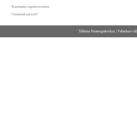
Kasutajaks registreerumine
Unustasid parooli?
Tallinna Strateegiakeskus
|
Vabaduse välj