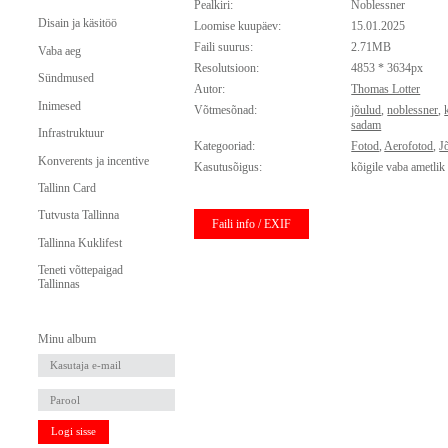
Pealkiri:
Noblessner
Disain ja käsitöö
Loomise kuupäev:
15.01.2025
Faili suurus:
2.71MB
Vaba aeg
Resolutsioon:
4853 * 3634px
Sündmused
Autor:
Thomas Lotter
Inimesed
Võtmesõnad:
jõulud
,
noblessner
,
sadam
Infrastruktuur
Kategooriad:
Fotod
,
Aerofotod
,
J
Konverents ja incentive
Kasutusõigus:
kõigile vaba ametlik
Tallinn Card
Tutvusta Tallinna
Faili info / EXIF
Tallinna Kuklifest
Teneti võttepaigad
Tallinnas
Minu album
Logi sisse