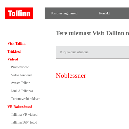
Kasutustingimused
Kontakt
Tere tulemast Visit Tallinn
Visit Tallinn
Trükised
Videod
Promovideod
Noblessner
Video bännerid
Avasta Tallinn
Jõulud Tallinnas
Turismiveebi reklaam
VR Rakendused
Tallinna VR videod
Tallinna 360° fotod