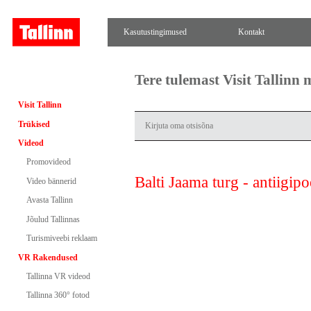
Kasutustingimused
Kontakt
Tere tulemast Visit Tallinn
Visit Tallinn
Trükised
Videod
Promovideod
Balti Jaama turg - antiigip
Video bännerid
Avasta Tallinn
Jõulud Tallinnas
Turismiveebi reklaam
VR Rakendused
Tallinna VR videod
Tallinna 360° fotod