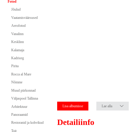
Fotod
Jõulud
Vaatamisväärsused
Aerofotod
Vanalinn
Kesklinn
Kalamaja
Kadriorg
Pirita
Rocca al Mare
Nõmme
Muud piirkonnad
Väljaspool Tallinna
Lisa albumisse
Lae alla
Arhitektuur
Panoraamid
Detailiinfo
Restoranid ja kohvikud
Toit