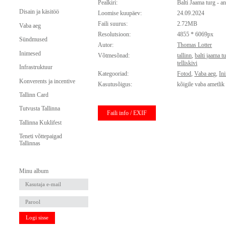
Pealkiri:
Balti Jaama turg - an
Disain ja käsitöö
Loomise kuupäev:
24.09.2024
Faili suurus:
2.72MB
Vaba aeg
Resolutsioon:
4855 * 6069px
Sündmused
Autor:
Thomas Lotter
Inimesed
Võtmesõnad:
tallinn
,
balti jaama t
telliskivi
Infrastruktuur
Kategooriad:
Fotod
,
Vaba aeg
,
In
Konverents ja incentive
Kasutusõigus:
kõigile vaba ametlik
Tallinn Card
Tutvusta Tallinna
Faili info / EXIF
Tallinna Kuklifest
Teneti võttepaigad
Tallinnas
Minu album
Logi sisse