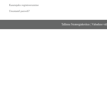
Kasutajaks registreerumine
Unustasid parooli?
Tallinna Strateegiakeskus
|
Vabaduse välj