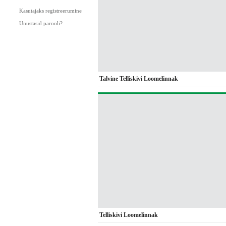
Kasutajaks registreerumine
Unustasid parooli?
Talvine Telliskivi Loomelinnak
Telliskivi Loomelinnak