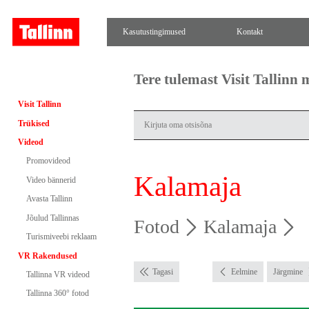
Kasutustingimused
Kontakt
Tere tulemast Visit Tallinn
Visit Tallinn
Trükised
Videod
Promovideod
Kalamaja
Video bännerid
Avasta Tallinn
Jõulud Tallinnas
Fotod
Kalamaja
Turismiveebi reklaam
VR Rakendused
Tagasi
Eelmine
Järgmine
Tallinna VR videod
Tallinna 360° fotod