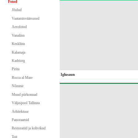
Fotod
Jõulud
Vaatamisväärsused
Aerofotod
Vanalinn
Kesklinn
Kalamaja
Kadriorg
Pirita
Iglusaun
Rocca al Mare
Nõmme
Muud piirkonnad
Väljaspool Tallinna
Arhitektuur
Panoraamid
Restoranid ja kohvikud
Toit