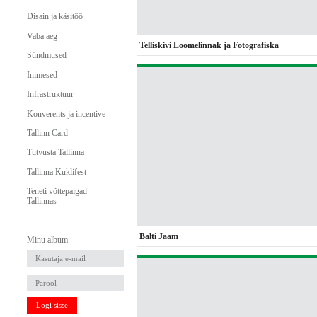
Disain ja käsitöö
Vaba aeg
Telliskivi Loomelinnak ja Fotografiska
Sündmused
Inimesed
Infrastruktuur
Konverents ja incentive
Tallinn Card
Tutvusta Tallinna
Tallinna Kuklifest
Teneti võttepaigad
Tallinnas
Balti Jaam
Minu album
Logi sisse