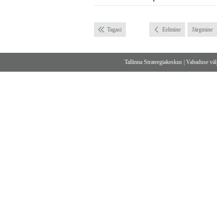
Tagasi
Eelmine
Järgmine
Tallinna Strateegiakeskus
|
Vabaduse välj