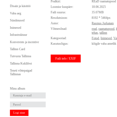
Pealkiri:
REaD raamatupood
Disain ja käsitöö
Loomise kuupäev:
18.06.2025
Faili suurus:
35.07MB
Vaba aeg
Resolutsioon:
8192 * 5464px
Sündmused
Autor:
Rasmus Jurkatam
Inimesed
Võtmesõnad:
read
,
raamatupood
,
tehas
,
tallinn
Infrastruktuur
Kategooriad:
Fotod
,
Inimesed
,
Va
Konverents ja incentive
Kasutusõigus:
kõigile vaba ametlik
Tallinn Card
Tutvusta Tallinna
Faili info / EXIF
Tallinna Kuklifest
Teneti võttepaigad
Tallinnas
Minu album
Logi sisse