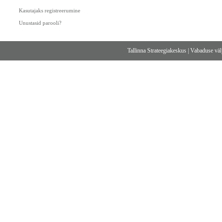
Kasutajaks registreerumine
Unustasid parooli?
Tallinna Strateegiakeskus
|
Vabaduse välj