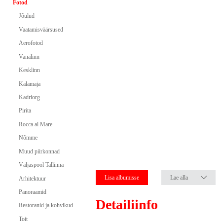
Fotod
Jõulud
Vaatamisväärsused
Aerofotod
Vanalinn
Kesklinn
Kalamaja
Kadriorg
Pirita
Rocca al Mare
Nõmme
Muud piirkonnad
Väljaspool Tallinna
Lisa albumisse
Lae alla
Arhitektuur
Panoraamid
Detailiinfo
Restoranid ja kohvikud
Toit