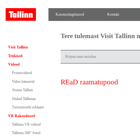
Kasutustingimused
Kontakt
Tere tulemast Visit Tallinn
Visit Tallinn
Trükised
Videod
Promovideod
REaD raamatupood
Video bännerid
Avasta Tallinn
Jõulud Tallinnas
Turismiveebi reklaam
VR Rakendused
Tallinna VR videod
Tallinna 360° fotod