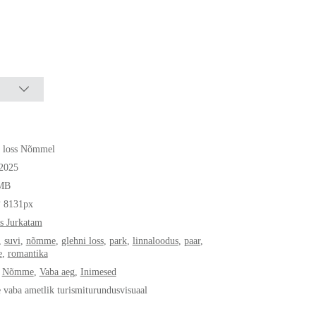
i loss Nõmmel
.2025
MB
* 8131px
s Jurkatam
,
suvi
,
nõmme
,
glehni loss
,
park
,
linnaloodus
,
paar
,
e
,
romantika
,
Nõmme
,
Vaba aeg
,
Inimesed
e vaba ametlik turismiturundusvisuaal