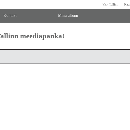
Visit Tallinn
Kaa
Kontakt
Minu album
 Tallinn meediapanka!