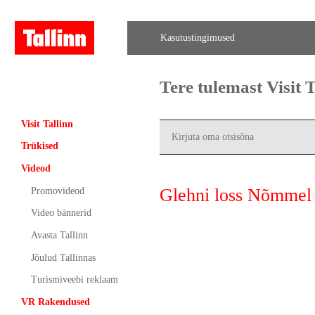
Kasutustingimused
Tere tulemast Visit
Visit Tallinn
Trükised
Videod
Glehni loss Nõmmel
Promovideod
Video bännerid
Avasta Tallinn
Jõulud Tallinnas
Turismiveebi reklaam
VR Rakendused