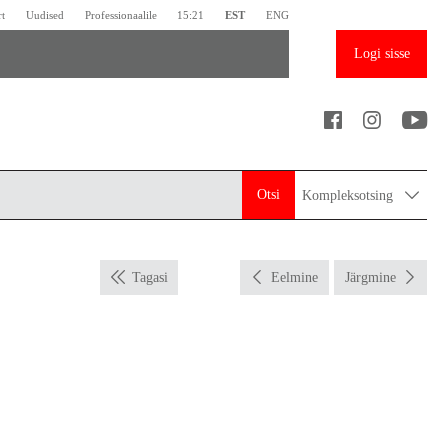
rt
Uudised
Professionaalile
15:21
EST
ENG
Logi sisse
Otsi
Kompleksotsing
Tagasi
Eelmine
Järgmine