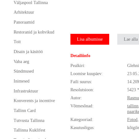
Väljaspool Tallinna
Arhitektuur
Panoraamid
Restoranid ja kohvikud
Lisa albumisse
Lae alla
Toit
Disain ja käsitöö
Detailiinfo
Vaba aeg
Pealkiri:
Glehn
Sündmused
Loomise kuupäev:
23.05
Inimesed
Faili suurus:
14.20
Resolutsioon:
5423 
Infrastruktuur
Autor:
Rasmu
Konverents ja incentive
Võtmesõnad:
tallinn
Tallinn Card
paarik
Kategooriad:
Fotod
Tutvusta Tallinna
Kasutusõigus:
kõigil
Tallinna Kuklifest