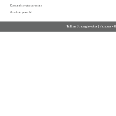
Kasutajaks registreerumine
Unustasid parooli?
Tallinna Strateegiakeskus
|
Vabaduse välj