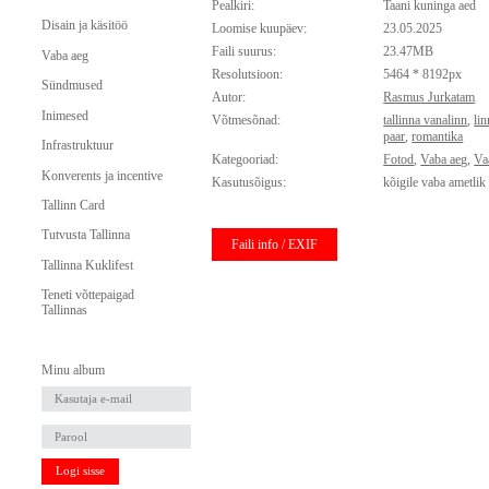
Pealkiri:
Taani kuninga aed
Disain ja käsitöö
Loomise kuupäev:
23.05.2025
Faili suurus:
23.47MB
Vaba aeg
Resolutsioon:
5464 * 8192px
Sündmused
Autor:
Rasmus Jurkatam
Inimesed
Võtmesõnad:
tallinna vanalinn
,
li
paar
,
romantika
Infrastruktuur
Kategooriad:
Fotod
,
Vaba aeg
,
Va
Konverents ja incentive
Kasutusõigus:
kõigile vaba ametlik
Tallinn Card
Tutvusta Tallinna
Faili info / EXIF
Tallinna Kuklifest
Teneti võttepaigad
Tallinnas
Minu album
Logi sisse