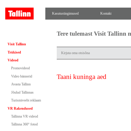
Kasutustingimused
Kontakt
Tere tulemast Visit Tallinn
Visit Tallinn
Trükised
Videod
Promovideod
Taani kuninga aed
Video bännerid
Avasta Tallinn
Jõulud Tallinnas
Turismiveebi reklaam
VR Rakendused
Tallinna VR videod
Tallinna 360° fotod