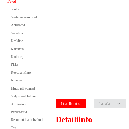
Fotod
Jõulud
Vaatamisväärsused
Aerofotod
Vanalinn
Kesklinn
Kalamaja
Kadriorg
Pirita
Rocca al Mare
Nõmme
Muud piirkonnad
Väljaspool Tallinna
Lisa albumisse
Lae alla
Arhitektuur
Panoraamid
Detailiinfo
Restoranid ja kohvikud
Toit