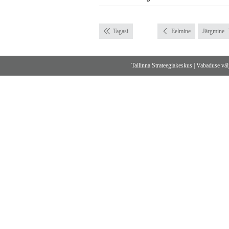
Tagasi
Eelmine
Järgmine
Tallinna Strateegiakeskus
|
Vabaduse välj