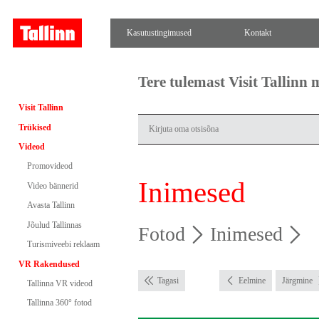
Kasutustingimused
Kontakt
Tere tulemast Visit Tallinn
Visit Tallinn
Trükised
Videod
Promovideod
Inimesed
Video bännerid
Avasta Tallinn
Jõulud Tallinnas
Fotod
Inimesed
Turismiveebi reklaam
VR Rakendused
Tagasi
Eelmine
Järgmine
Tallinna VR videod
Tallinna 360° fotod