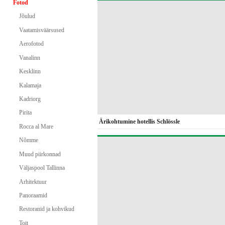
Fotod
Jõulud
Vaatamisväärsused
Aerofotod
Vanalinn
Kesklinn
Kalamaja
Kadriorg
Pirita
Ärikohtumine hotellis Schlössle
Rocca al Mare
Nõmme
Muud piirkonnad
Väljaspool Tallinna
Arhitektuur
Panoraamid
Restoranid ja kohvikud
Toit