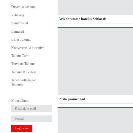
Disain ja käsitöö
Vaba aeg
Ärikohtumine hotellis Schlössle
Sündmused
Inimesed
Infrastruktuur
Konverents ja incentive
Tallinn Card
Tutvusta Tallinna
Tallinna Kuklifest
Teneti võttepaigad
Tallinnas
Pirita promenaad
Minu album
Logi sisse