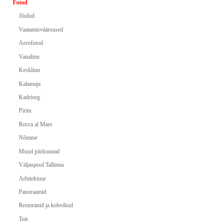
Fotod
Jõulud
Vaatamisväärsused
Aerofotod
Vanalinn
Kesklinn
Kalamaja
Kadriorg
Pirita
Rocca al Mare
Nõmme
Muud piirkonnad
Väljaspool Tallinna
Arhitektuur
Panoraamid
Restoranid ja kohvikud
Toit