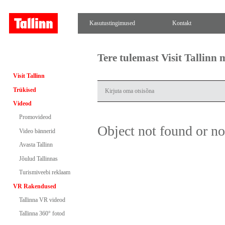
Kasutustingimused
Kontakt
Tere tulemast Visit Tallinn
Visit Tallinn
Trükised
Videod
Promovideod
Object not found or n
Video bännerid
Avasta Tallinn
Jõulud Tallinnas
Turismiveebi reklaam
VR Rakendused
Tallinna VR videod
Tallinna 360° fotod