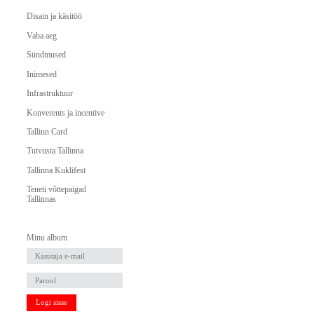
Disain ja käsitöö
Vaba aeg
Sündmused
Inimesed
Infrastruktuur
Konverents ja incentive
Tallinn Card
Tutvusta Tallinna
Tallinna Kuklifest
Teneti võttepaigad
Tallinnas
Minu album
Logi sisse