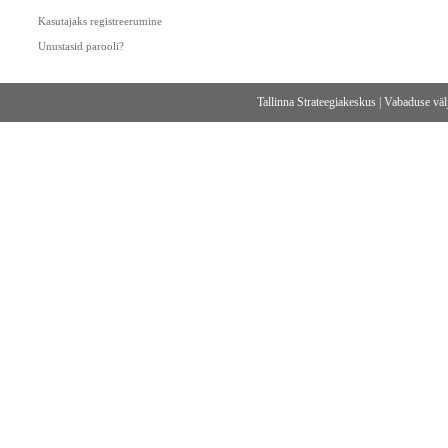
Kasutajaks registreerumine
Unustasid parooli?
Tallinna Strateegiakeskus
|
Vabaduse välj