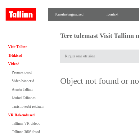
Kasutustingimused
Kontakt
Tere tulemast Visit Tallinn
Visit Tallinn
Trükised
Videod
Promovideod
Object not found or n
Video bännerid
Avasta Tallinn
Jõulud Tallinnas
Turismiveebi reklaam
VR Rakendused
Tallinna VR videod
Tallinna 360° fotod