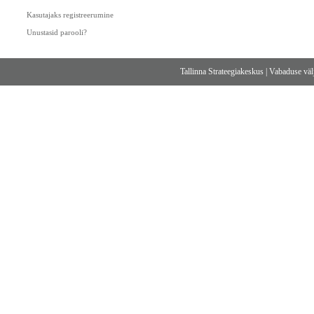
Kasutajaks registreerumine
Unustasid parooli?
Tallinna Strateegiakeskus
|
Vabaduse välj