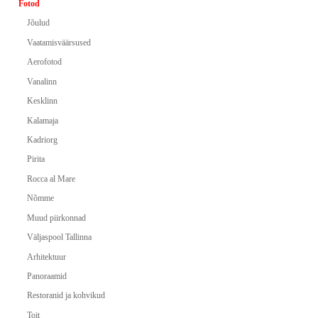
Fotod
Jõulud
Vaatamisväärsused
Aerofotod
Vanalinn
Kesklinn
Kalamaja
Kadriorg
Pirita
Rocca al Mare
Nõmme
Muud piirkonnad
Väljaspool Tallinna
Arhitektuur
Panoraamid
Restoranid ja kohvikud
Toit