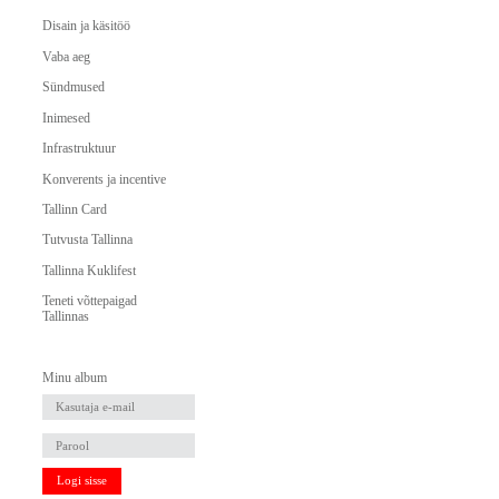
Disain ja käsitöö
Vaba aeg
Sündmused
Inimesed
Infrastruktuur
Konverents ja incentive
Tallinn Card
Tutvusta Tallinna
Tallinna Kuklifest
Teneti võttepaigad
Tallinnas
Minu album
Logi sisse