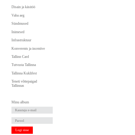
Disain ja käsitöö
Vaba aeg
Sündmused
Inimesed
Infrastruktuur
Konverents ja incentive
Tallinn Card
Tutvusta Tallinna
Tallinna Kuklifest
Teneti võttepaigad
Tallinnas
Minu album
Logi sisse