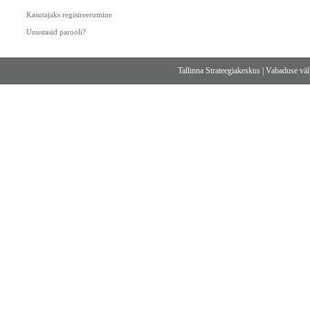
Kasutajaks registreerumine
Unustasid parooli?
Tallinna Strateegiakeskus
|
Vabaduse välj