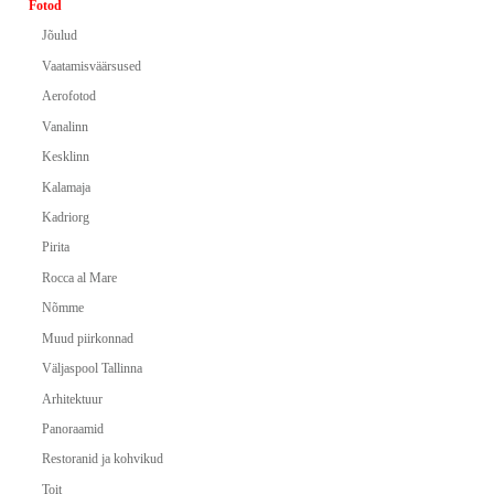
Fotod
Jõulud
Vaatamisväärsused
Aerofotod
Vanalinn
Kesklinn
Kalamaja
Kadriorg
Pirita
Rocca al Mare
Nõmme
Muud piirkonnad
Väljaspool Tallinna
Arhitektuur
Panoraamid
Restoranid ja kohvikud
Toit