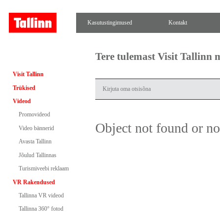
Kasutustingimused
Kontakt
Tere tulemast Visit Tallinn
Visit Tallinn
Trükised
Videod
Promovideod
Object not found or n
Video bännerid
Avasta Tallinn
Jõulud Tallinnas
Turismiveebi reklaam
VR Rakendused
Tallinna VR videod
Tallinna 360° fotod