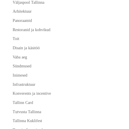
Väljaspool Tallinna
Arhitektuur
Panoraamid
Restoranid ja kohvikud
Toit
Disain ja käsitöö
Vaba aeg
Sündmused
Inimesed
Infrastruktuur
Konverents ja incentive
Tallinn Card
Tutvusta Tallinna
Tallinna Kuklifest