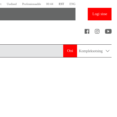
rt
Uudised
Professionaalile
00:44
EST
ENG
Logi sisse
Otsi
Kompleksotsing