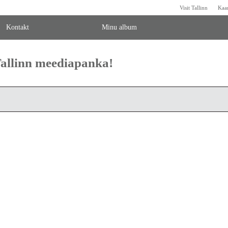
Visit Tallinn
Kaa
Kontakt
Minu album
 Tallinn meediapanka!