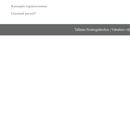
Kasutajaks registreerumine
Unustasid parooli?
Tallinna Strateegiakeskus
|
Vabaduse välj