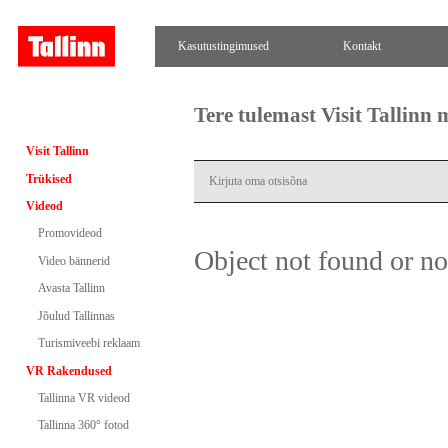
Kasutustingimused
Kontakt
Tere tulemast Visit Tallinn
Visit Tallinn
Trükised
Videod
Promovideod
Object not found or n
Video bännerid
Avasta Tallinn
Jõulud Tallinnas
Turismiveebi reklaam
VR Rakendused
Tallinna VR videod
Tallinna 360° fotod