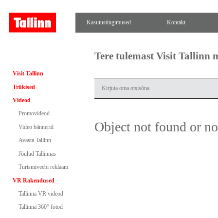
Kasutustingimused
Kontakt
Tere tulemast Visit Tallinn
Visit Tallinn
Trükised
Videod
Promovideod
Object not found or n
Video bännerid
Avasta Tallinn
Jõulud Tallinnas
Turismiveebi reklaam
VR Rakendused
Tallinna VR videod
Tallinna 360° fotod