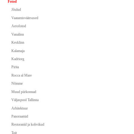
Fotod
Jõulud
Vaatamisväärsused
Aerofotod
Vanalinn
Kesklinn
Kalamaja
Kadriorg
Pirita
Rocca al Mare
Nõmme
Muud piirkonnad
Väljaspool Tallinna
Arhitektuur
Panoraamid
Restoranid ja kohvikud
Toit