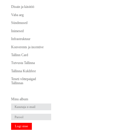
Disain ja käsitöö
Vaba aeg
Sündmused
Inimesed
Infrastruktuur
Konverents ja incentive
Tallinn Card
Tutvusta Tallinna
Tallinna Kuklifest
Teneti võttepaigad
Tallinnas
Minu album
Logi sisse