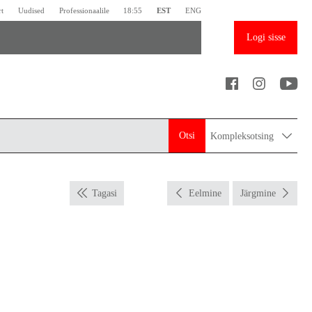
rt
Uudised
Professionaalile
18:55
EST
ENG
Logi sisse
Otsi
Kompleksotsing
Tagasi
Eelmine
Järgmine