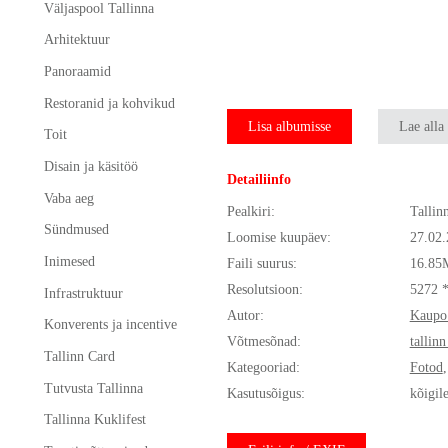
Väljaspool Tallinna
Arhitektuur
Panoraamid
Restoranid ja kohvikud
Lisa albumisse
Lae alla
Toit
Disain ja käsitöö
Detailiinfo
Vaba aeg
Pealkiri:
Tallin
Sündmused
Loomise kuupäev:
27.02
Inimesed
Faili suurus:
16.85
Resolutsioon:
5272 
Infrastruktuur
Autor:
Kaupo
Konverents ja incentive
Võtmesõnad:
tallinn
Tallinn Card
Kategooriad:
Fotod
Tutvusta Tallinna
Kasutusõigus:
kõigil
Tallinna Kuklifest