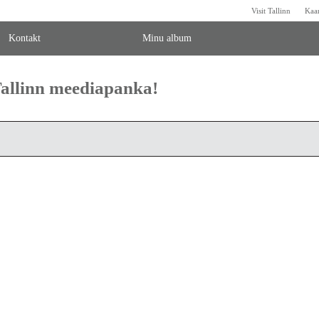
Visit Tallinn
Kaa
Kontakt
Minu album
 Tallinn meediapanka!