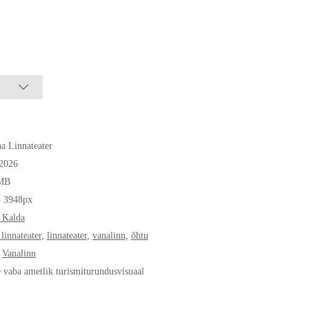
na Linnateater
.2026
MB
* 3948px
 Kalda
 linnateater
,
linnateater
,
vanalinn
,
õhtu
,
Vanalinn
e vaba ametlik turismiturundusvisuaal