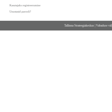
Kasutajaks registreerumine
Unustasid parooli?
Tallinna Strateegiakeskus
|
Vabaduse välj