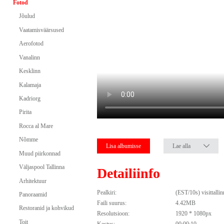
Fotod
Jõulud
Vaatamisväärsused
Aerofotod
Vanalinn
Kesklinn
Kalamaja
Kadriorg
Pirita
Rocca al Mare
Nõmme
Lisa albumisse
Lae alla
Muud piirkonnad
Väljaspool Tallinna
Detailiinfo
Arhitektuur
Pealkiri:
(EST/10s) visittalli
Panoraamid
Faili suurus:
4.42MB
Restoranid ja kohvikud
Resolutsioon:
1920 * 1080px
Toit