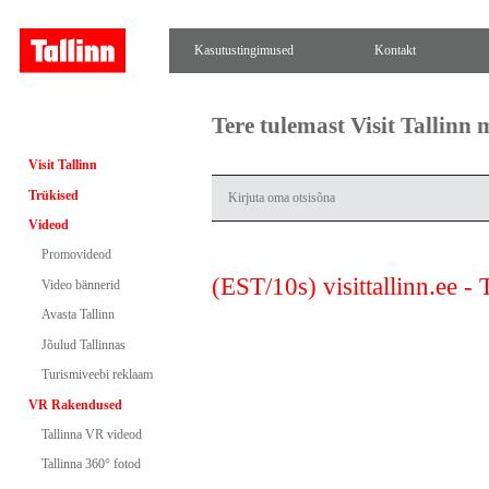
Kasutustingimused
Kontakt
Tere tulemast Visit Tallinn
Visit Tallinn
Trükised
Videod
Promovideod
(EST/10s) visittallinn.ee -
Video bännerid
Avasta Tallinn
Jõulud Tallinnas
Turismiveebi reklaam
VR Rakendused
Tallinna VR videod
Tallinna 360° fotod