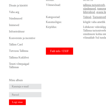
Kestus:
00:00:10
Võtmesõnad:
tallinna turismiveeb
Disain ja käsitöö
sündmused
,
transpor
Vaba aeg
lühivideod
,
avasta l
Kategooriad:
Videod
,
Turismiveeb
Sündmused
Kasutusõigus:
kõigile vaba ametlik
Inimesed
Kirjeldus:
Lühikeste videoklipp
Tallinna turismiveebi
Infrastruktuur
sündmuste kohta ning
võimaldab Sul tunda 
Konverents ja incentive
Tallinn Card
Tutvusta Tallinna
Faili info / EXIF
Tallinna Kuklifest
Teneti võttepaigad
Tallinnas
Minu album
Logi sisse