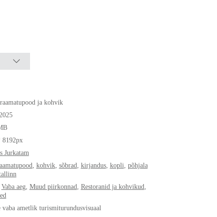
raamatupood ja kohvik
.2025
MB
* 8192px
s Jurkatam
raamatupood
,
kohvik
,
sõbrad
,
kirjandus
,
kopli
,
põhjala
tallinn
,
Vaba aeg
,
Muud piirkonnad
,
Restoranid ja kohvikud
,
ed
e vaba ametlik turismiturundusvisuaal