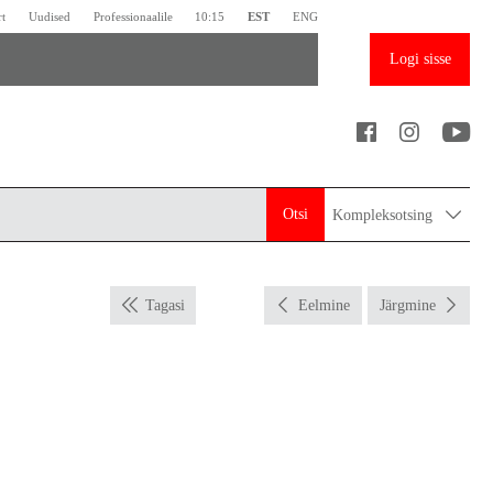
rt
Uudised
Professionaalile
10:15
EST
ENG
Logi sisse
Otsi
Kompleksotsing
Tagasi
Eelmine
Järgmine