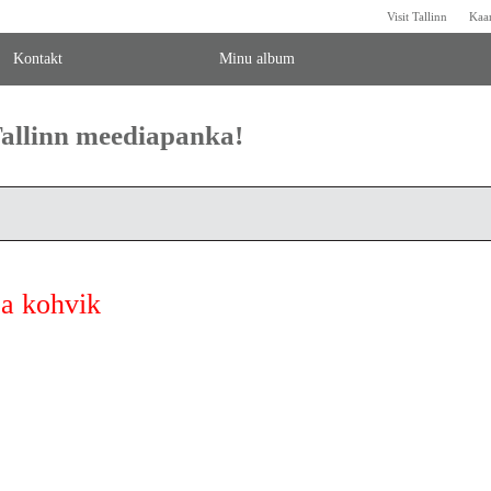
Visit Tallinn
Kaa
Kontakt
Minu album
 Tallinn meediapanka!
a kohvik