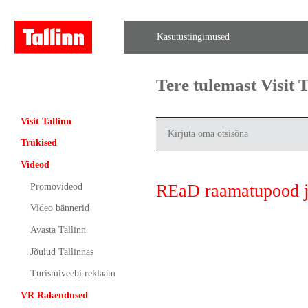
Kasutustingimused
Tere tulemast Visit
Visit Tallinn
Trükised
Videod
REaD raamatupood j
Promovideod
Video bännerid
Avasta Tallinn
Jõulud Tallinnas
Turismiveebi reklaam
VR Rakendused