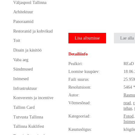
Väljaspool Tallinna
Arhitektuur
Panoraamid
Restoranid ja kohvikud
Lisa albumisse
Lae alla
Toit
Disain ja käsitöö
Detailiinfo
Vaba aeg
Pealkiri:
REaD 
Sündmused
Loomise kuupäev:
18.06
Inimesed
Faili suurus:
25.95
Resolutsioon:
5464 
Infrastruktuur
Autor:
Rasmu
Konverents ja incentive
Võtmesõnad:
read
,
Tallinn Card
tehas
,
Kategooriad:
Fotod
Tutvusta Tallinna
Inimes
Tallinna Kuklifest
Kasutusõigus:
kõigil