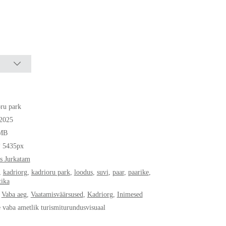
ru park
.2025
MB
* 5435px
s Jurkatam
,
kadriorg
,
kadrioru park
,
loodus
,
suvi
,
paar
,
paarike
,
ika
,
Vaba aeg
,
Vaatamisväärsused
,
Kadriorg
,
Inimesed
e vaba ametlik turismiturundusvisuaal