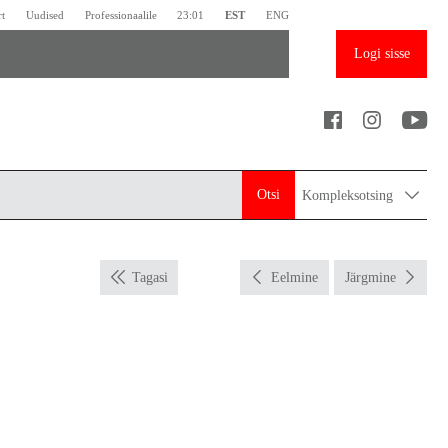
rt
Uudised
Professionaalile
23:01
EST
ENG
Logi sisse
Otsi
Kompleksotsing
Tagasi
Eelmine
Järgmine