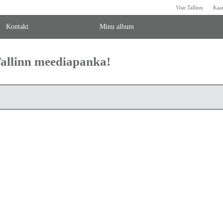
Visit Tallinn
Kaa
Kontakt
Minu album
 Tallinn meediapanka!