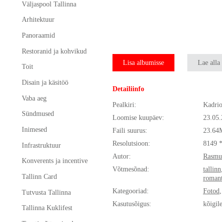
Väljaspool Tallinna
Arhitektuur
Panoraamid
Restoranid ja kohvikud
Lisa albumisse
Lae alla
Toit
Disain ja käsitöö
Detailiinfo
Vaba aeg
Pealkiri:
Kadrio
Sündmused
Loomise kuupäev:
23.05
Inimesed
Faili suurus:
23.64
Resolutsioon:
8149 
Infrastruktuur
Autor:
Rasmu
Konverents ja incentive
Võtmesõnad:
tallinn
Tallinn Card
romant
Kategooriad:
Fotod
Tutvusta Tallinna
Kasutusõigus:
kõigil
Tallinna Kuklifest