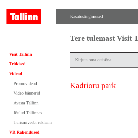
Kasutustingimused
Tere tulemast Visit
Visit Tallinn
Trükised
Videod
Kadrioru park
Promovideod
Video bännerid
Avasta Tallinn
Jõulud Tallinnas
Turismiveebi reklaam
VR Rakendused