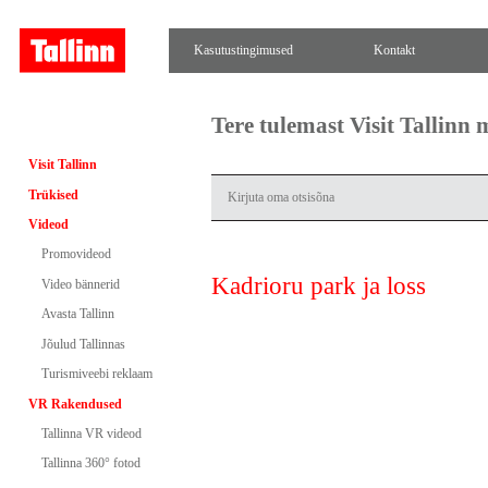
Kasutustingimused
Kontakt
Tere tulemast Visit Tallinn
Visit Tallinn
Trükised
Videod
Promovideod
Kadrioru park ja loss
Video bännerid
Avasta Tallinn
Jõulud Tallinnas
Turismiveebi reklaam
VR Rakendused
Tallinna VR videod
Tallinna 360° fotod