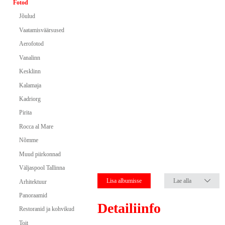
Fotod
Jõulud
Vaatamisväärsused
Aerofotod
Vanalinn
Kesklinn
Kalamaja
Kadriorg
Pirita
Rocca al Mare
Nõmme
Muud piirkonnad
Väljaspool Tallinna
Lisa albumisse
Lae alla
Arhitektuur
Panoraamid
Detailiinfo
Restoranid ja kohvikud
Toit