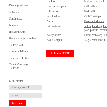
Pealkiri:
Kadrioru park ja los
Disain ja käsitöö
Loomise kuupäev:
23.05.2025
Faili suurus:
18.48MB
Vaba aeg
Resolutsioon:
7926 * 5287px
Sündmused
Autor:
Rasmus Jurkatam
Inimesed
Võtmesõnad:
tallinn
,
kadriorg
,
kad
paar
,
paarike
,
roman
Infrastruktuur
Kategooriad:
Fotod
,
Vaba aeg
,
Va
Konverents ja incentive
Kasutusõigus:
kõigile vaba ametlik
Tallinn Card
Tutvusta Tallinna
Faili info / EXIF
Tallinna Kuklifest
Teneti võttepaigad
Tallinnas
Minu album
Logi sisse