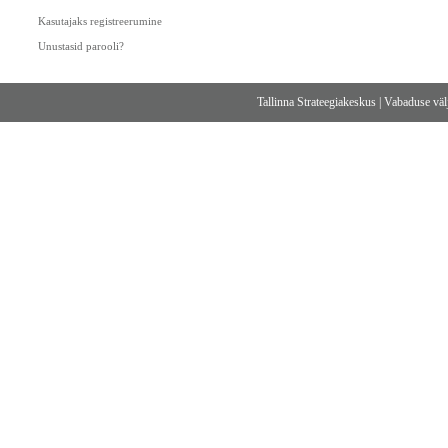
Kasutajaks registreerumine
Unustasid parooli?
Tallinna Strateegiakeskus
|
Vabaduse välj