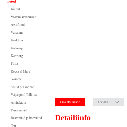
Fotod
Jõulud
Vaatamisväärsused
Aerofotod
Vanalinn
Kesklinn
Kalamaja
Kadriorg
Pirita
Rocca al Mare
Nõmme
Muud piirkonnad
Väljaspool Tallinna
Lisa albumisse
Lae alla
Arhitektuur
Panoraamid
Detailiinfo
Restoranid ja kohvikud
Toit