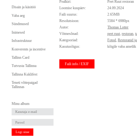
Pealkiri:
Peet Ruut restoran
Disain ja käsitöö
Loomise kuupäev:
24.09.2024
Faili suurus:
2.65MB
Vaba aeg
Resolutsioon:
5584 * 6980px
Sündmused
Autor:
Thomas Lotter
Inimesed
Võtmesõnad:
peet ruut
,
restoran
,
t
Kategooriad:
Fotod
,
Restoranid j
Infrastruktuur
Kasutusõigus:
kõigile vaba ametlik
Konverents ja incentive
Tallinn Card
Faili info / EXIF
Tutvusta Tallinna
Tallinna Kuklifest
Teneti võttepaigad
Tallinnas
Minu album
Logi sisse