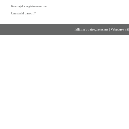
Kasutajaks registreerumine
Unustasid parooli?
Tallinna Strateegiakeskus
|
Vabaduse välj