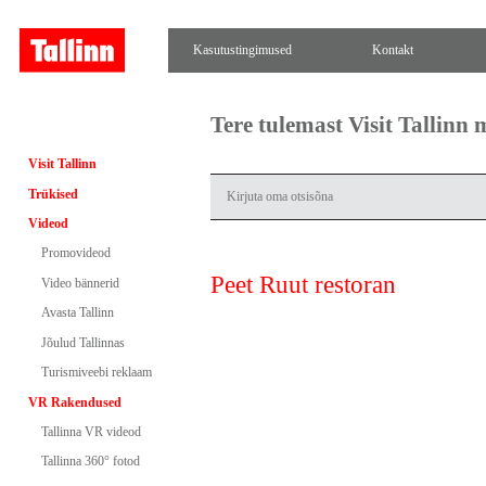
Kasutustingimused
Kontakt
Tere tulemast Visit Tallinn
Visit Tallinn
Trükised
Videod
Promovideod
Peet Ruut restoran
Video bännerid
Avasta Tallinn
Jõulud Tallinnas
Turismiveebi reklaam
VR Rakendused
Tallinna VR videod
Tallinna 360° fotod