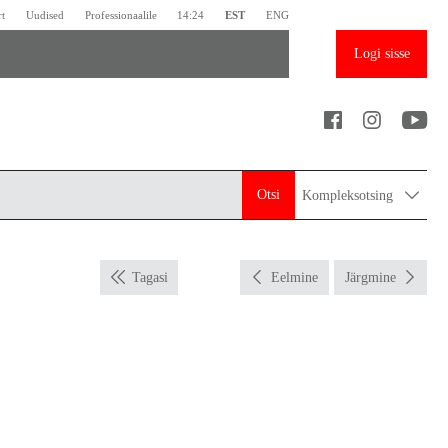
rt
Uudised
Professionaalile
14:24
EST
ENG
Logi sisse
Otsi
Kompleksotsing
Tagasi
Eelmine
Järgmine