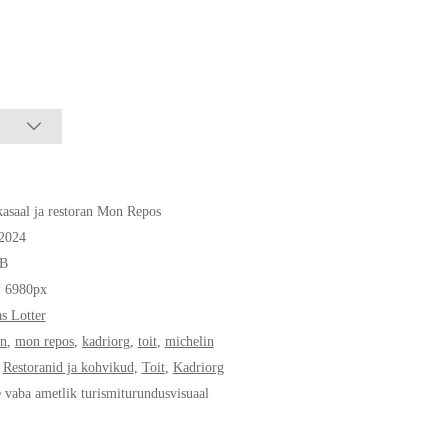
asaal ja restoran Mon Repos
.2024
B
* 6980px
s Lotter
an
,
mon repos
,
kadriorg
,
toit
,
michelin
,
Restoranid ja kohvikud
,
Toit
,
Kadriorg
e vaba ametlik turismiturundusvisuaal