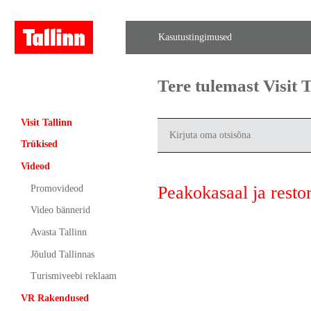
Kasutustingimused
Tere tulemast Visit
Visit Tallinn
Trükised
Videod
Peakokasaal ja rest
Promovideod
Video bännerid
Avasta Tallinn
Jõulud Tallinnas
Turismiveebi reklaam
VR Rakendused