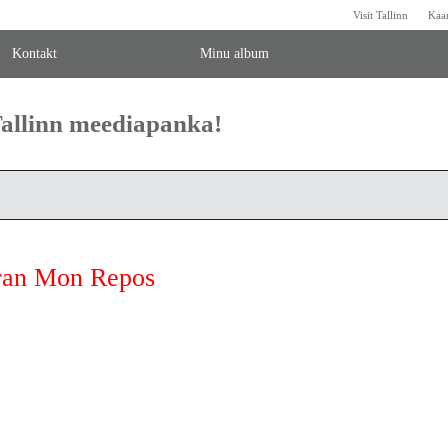
Visit Tallinn
Kaa
Kontakt
Minu album
 Tallinn meediapanka!
oran Mon Repos