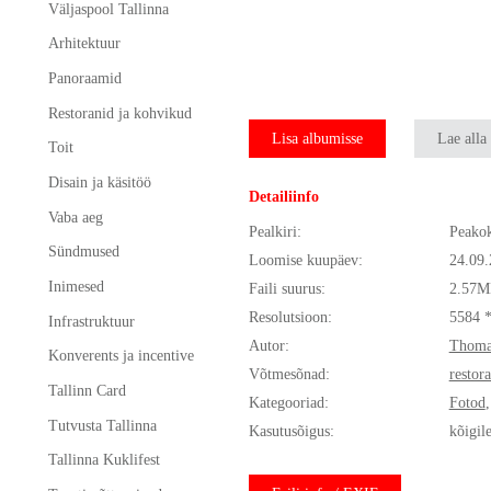
Väljaspool Tallinna
Arhitektuur
Panoraamid
Restoranid ja kohvikud
Lisa albumisse
Lae alla
Toit
Disain ja käsitöö
Detailiinfo
Vaba aeg
Pealkiri:
Peakok
Sündmused
Loomise kuupäev:
24.09
Inimesed
Faili suurus:
2.57M
Resolutsioon:
5584 
Infrastruktuur
Autor:
Thoma
Konverents ja incentive
Võtmesõnad:
restor
Tallinn Card
Kategooriad:
Fotod
Tutvusta Tallinna
Kasutusõigus:
kõigil
Tallinna Kuklifest