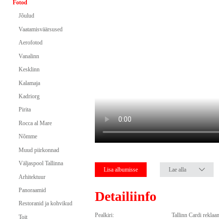
Fotod
Jõulud
Vaatamisväärsused
Aerofotod
Vanalinn
Kesklinn
Kalamaja
Kadriorg
Pirita
Rocca al Mare
Nõmme
Muud piirkonnad
Väljaspool Tallinna
Lisa albumisse
Lae alla
Arhitektuur
Panoraamid
Detailiinfo
Restoranid ja kohvikud
Pealkiri:
Tallinn Cardi reklaa
Toit