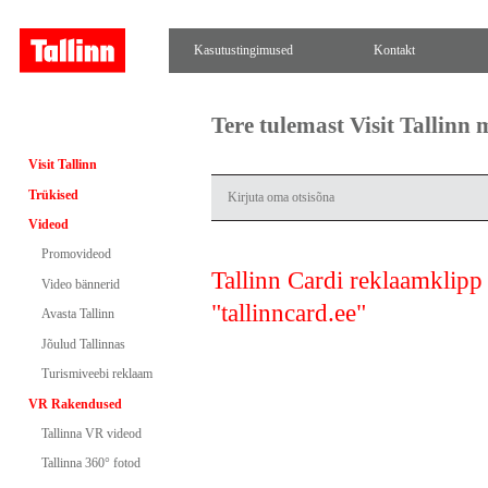
Kasutustingimused
Kontakt
Tere tulemast Visit Tallinn
Visit Tallinn
Trükised
Videod
Promovideod
Tallinn Cardi reklaamklipp
Video bännerid
"tallinncard.ee"
Avasta Tallinn
Jõulud Tallinnas
Turismiveebi reklaam
VR Rakendused
Tallinna VR videod
Tallinna 360° fotod