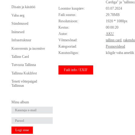
Cardiga" ja "tallinnc
Disain ja käsitöö
Loomise kuupäev:
03.07.2024
Faili suurus:
29.78MB
Vaba aeg
Resolutsioon:
1920 * 1080px
Sündmused
Kestus:
00:00:20
Inimesed
Autor:
AKU
Infrastruktuur
Võtmesõnad:
tallinn card
,
rakendu
Kategooriad:
Promovideod
Konverents ja incentive
Kasutusõigus:
kõigile vaba ametlik
Tallinn Card
Tutvusta Tallinna
Faili info / EXIF
Tallinna Kuklifest
Teneti võttepaigad
Tallinnas
Minu album
Logi sisse