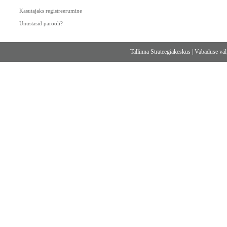
Kasutajaks registreerumine
Unustasid parooli?
Tallinna Strateegiakeskus
|
Vabaduse välj