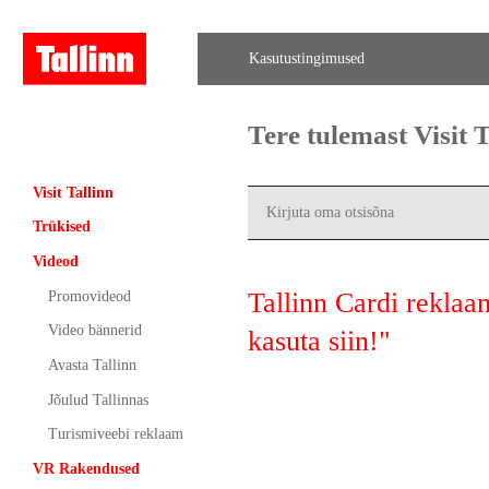
Kasutustingimused
Tere tulemast Visit
Visit Tallinn
Trükised
Videod
Tallinn Cardi reklaa
Promovideod
Video bännerid
kasuta siin!"
Avasta Tallinn
Jõulud Tallinnas
Turismiveebi reklaam
VR Rakendused