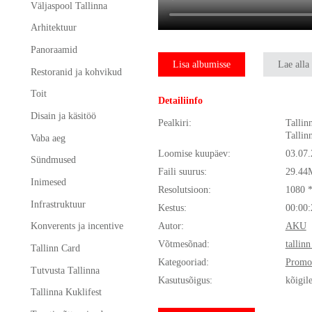
Väljaspool Tallinna
Arhitektuur
Panoraamid
Lisa albumisse
Lae alla
Restoranid ja kohvikud
Toit
Detailiinfo
Disain ja käsitöö
Pealkiri:
Tallin
Tallin
Vaba aeg
Loomise kuupäev:
03.07
Sündmused
Faili suurus:
29.44
Inimesed
Resolutsioon:
1080 
Infrastruktuur
Kestus:
00:00:
Autor:
AKU
Konverents ja incentive
Võtmesõnad:
tallinn
Tallinn Card
Kategooriad:
Promo
Tutvusta Tallinna
Kasutusõigus:
kõigil
Tallinna Kuklifest