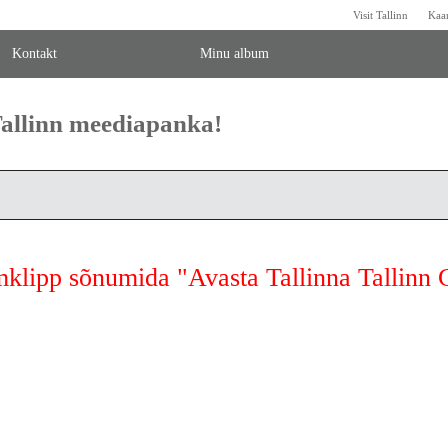
Visit Tallinn
Kaa
Kontakt
Minu album
 Tallinn meediapanka!
mklipp sõnumida "Avasta Tallinna Tallinn C