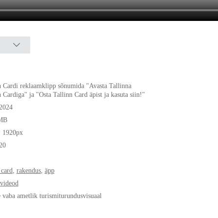
n Cardi reklaamklipp sõnumida "Avasta Tallinna
n Cardiga" ja "Osta Tallinn Card äpist ja kasuta siin!"
.2024
MB
* 1920px
20
 card
,
rakendus
,
äpp
videod
e vaba ametlik turismiturundusvisuaal