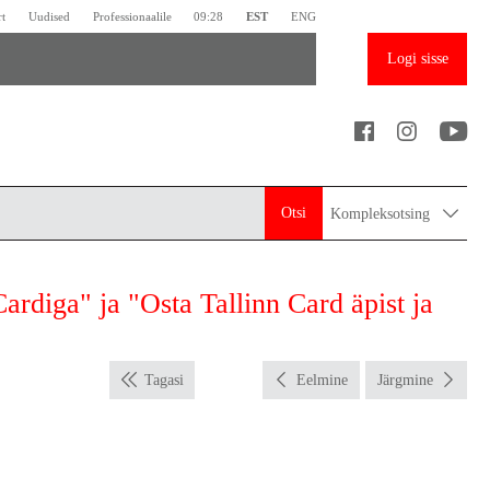
rt
Uudised
Professionaalile
09:28
EST
ENG
Logi sisse
Otsi
Kompleksotsing
ardiga" ja "Osta Tallinn Card äpist ja
Tagasi
Eelmine
Järgmine