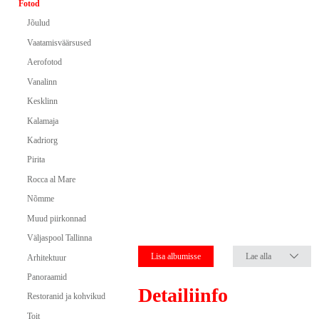
Fotod
Jõulud
Vaatamisväärsused
Aerofotod
Vanalinn
Kesklinn
Kalamaja
Kadriorg
Pirita
Rocca al Mare
Nõmme
Muud piirkonnad
Väljaspool Tallinna
Lisa albumisse
Lae alla
Arhitektuur
Panoraamid
Detailiinfo
Restoranid ja kohvikud
Toit