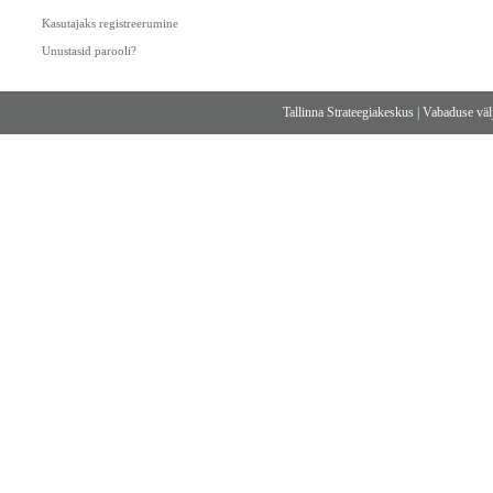
Kasutajaks registreerumine
Unustasid parooli?
Tallinna Strateegiakeskus
|
Vabaduse välj