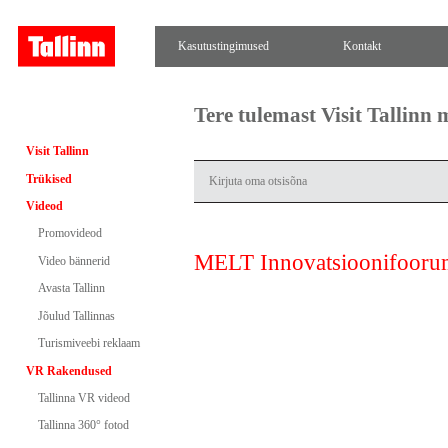
Kasutustingimused
Kontakt
Tere tulemast Visit Tallinn
Visit Tallinn
Trükised
Videod
Promovideod
MELT Innovatsioonifoor
Video bännerid
Avasta Tallinn
Jõulud Tallinnas
Turismiveebi reklaam
VR Rakendused
Tallinna VR videod
Tallinna 360° fotod