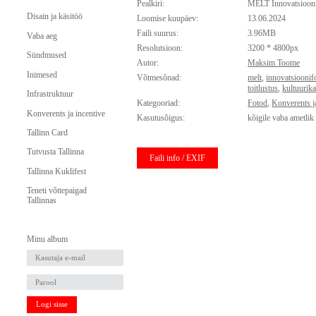
Pealkiri:
MELT Innovatsioon
Disain ja käsitöö
Loomise kuupäev:
13.06.2024
Faili suurus:
3.96MB
Vaba aeg
Resolutsioon:
3200 * 4800px
Sündmused
Autor:
Maksim Toome
Inimesed
Võtmesõnad:
melt
,
innovatsiooni
toitlustus
,
kultuurika
Infrastruktuur
Kategooriad:
Fotod
,
Konverents j
Konverents ja incentive
Kasutusõigus:
kõigile vaba ametlik
Tallinn Card
Tutvusta Tallinna
Faili info / EXIF
Tallinna Kuklifest
Teneti võttepaigad
Tallinnas
Minu album
Logi sisse