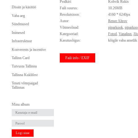
Pealkiri:
Kohvik Rukis
Disain ja käsitöö
Faili suurus:
10.26MB
Resolutsioon:
4160 * 6240px
Vaba aeg
Autor:
Renee Altrov
Sündmused
Võtmesõnad:
piparkook
,
piparkoo
Inimesed
Kategooriad:
Fotod
,
Vanalinn
,
Jõ
Kasutusõigus:
kõigile vaba ametlik
Infrastruktuur
Konverents ja incentive
Faili info / EXIF
Tallinn Card
Tutvusta Tallinna
Tallinna Kuklifest
Teneti võttepaigad
Tallinnas
Minu album
Logi sisse