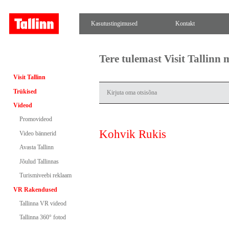
Kasutustingimused
Kontakt
Tere tulemast Visit Tallinn
Visit Tallinn
Trükised
Videod
Promovideod
Kohvik Rukis
Video bännerid
Avasta Tallinn
Jõulud Tallinnas
Turismiveebi reklaam
VR Rakendused
Tallinna VR videod
Tallinna 360° fotod