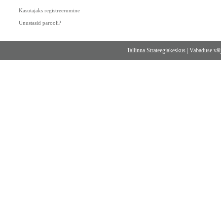
Kasutajaks registreerumine
Unustasid parooli?
Tallinna Strateegiakeskus
|
Vabaduse välj