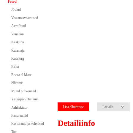
Fotod
Jõulud
Vaatamisväärsused
Aerofotod
Vanalinn
Kesklinn
Kalamaja
Kadriorg
Pirita
Rocca al Mare
Nõmme
Muud piirkonnad
Väljaspool Tallinna
Lisa albumisse
Lae alla
Arhitektuur
Panoraamid
Detailiinfo
Restoranid ja kohvikud
Toit