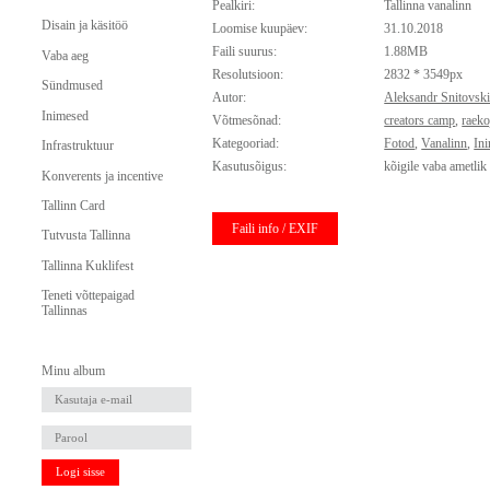
Pealkiri:
Tallinna vanalinn
Disain ja käsitöö
Loomise kuupäev:
31.10.2018
Faili suurus:
1.88MB
Vaba aeg
Resolutsioon:
2832 * 3549px
Sündmused
Autor:
Aleksandr Snitovski
Inimesed
Võtmesõnad:
creators camp
,
raeko
Kategooriad:
Fotod
,
Vanalinn
,
In
Infrastruktuur
Kasutusõigus:
kõigile vaba ametlik
Konverents ja incentive
Tallinn Card
Faili info / EXIF
Tutvusta Tallinna
Tallinna Kuklifest
Teneti võttepaigad
Tallinnas
Minu album
Logi sisse