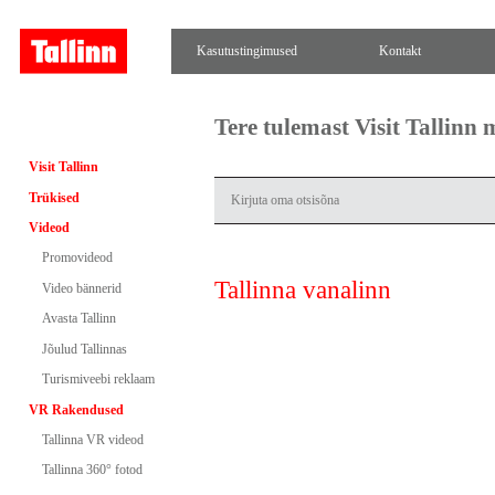
Kasutustingimused
Kontakt
Tere tulemast Visit Tallinn
Visit Tallinn
Trükised
Videod
Promovideod
Tallinna vanalinn
Video bännerid
Avasta Tallinn
Jõulud Tallinnas
Turismiveebi reklaam
VR Rakendused
Tallinna VR videod
Tallinna 360° fotod