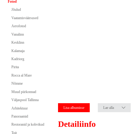
Fotod
Jõulud
Vaatamisväärsused
Aerofotod
Vanalinn
Kesklinn
Kalamaja
Kadriorg
Pirita
Rocca al Mare
Nõmme
Muud piirkonnad
Väljaspool Tallinna
Lisa albumisse
Lae alla
Arhitektuur
Panoraamid
Detailiinfo
Restoranid ja kohvikud
Toit